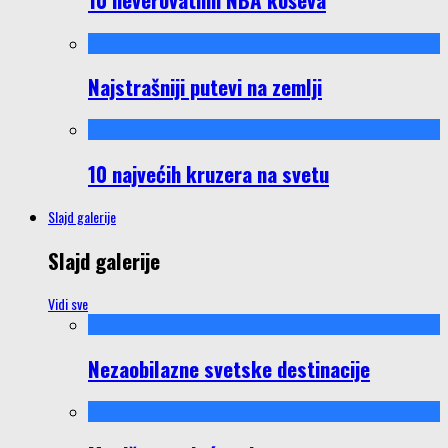
Najstrašniji putevi na zemlji
10 najvećih kruzera na svetu
Slajd galerije
Slajd galerije
Vidi sve
Nezaobilazne svetske destinacije