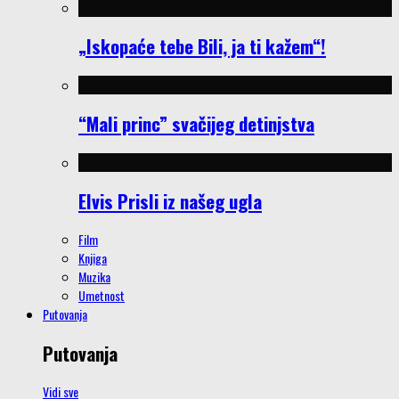
„Iskopaće tebe Bili, ja ti kažem“!
“Mali princ” svačijeg detinjstva
Elvis Prisli iz našeg ugla
Film
Knjiga
Muzika
Umetnost
Putovanja
Putovanja
Vidi sve