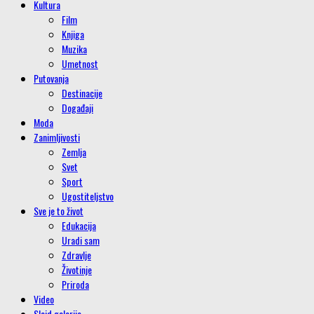
Kultura
Film
Knjiga
Muzika
Umetnost
Putovanja
Destinacije
Događaji
Moda
Zanimljivosti
Zemlja
Svet
Sport
Ugostiteljstvo
Sve je to život
Edukacija
Uradi sam
Zdravlje
Životinje
Priroda
Video
Slajd galerije