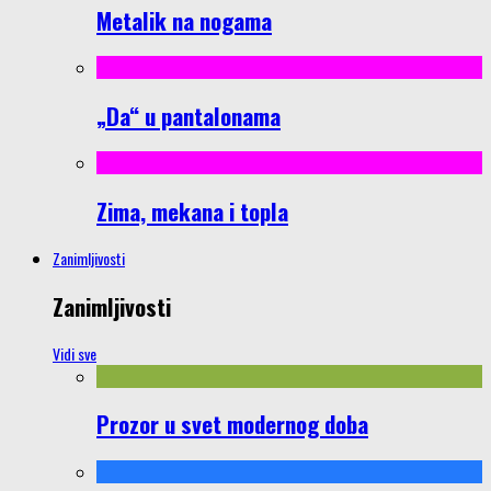
Metalik na nogama
„Da“ u pantalonama
Zima, mekana i topla
Zanimljivosti
Zanimljivosti
Vidi sve
Prozor u svet modernog doba