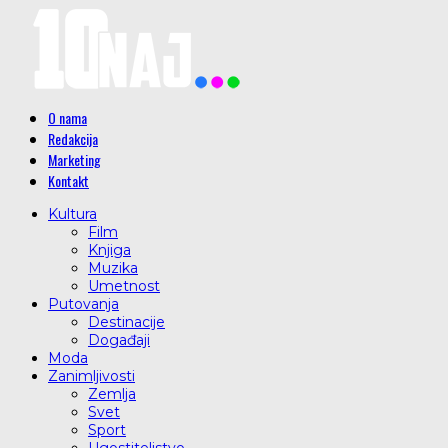
O nama
Redakcija
Marketing
Kontakt
Kultura
Film
Knjiga
Muzika
Umetnost
Putovanja
Destinacije
Događaji
Moda
Zanimljivosti
Zemlja
Svet
Sport