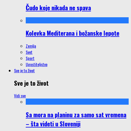
Čudo koje nikada ne spava
Kolevka Mediterana i božanske lepote
Zemlja
Svet
Sport
Ugostiteljstvo
Sve je to život
Sve je to život
Vidi sve
Sa mora na planinu za samo sat vremena
– šta videti u Sloveniji