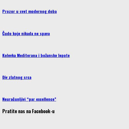
Prozor u svet modernog doba
Čudo koje nikada ne spava
Kolevka Mediterana i božanske lepote
Div zlatnog srca
Neuračunljivi “par excellence”
Pratite nas na Facebook-u