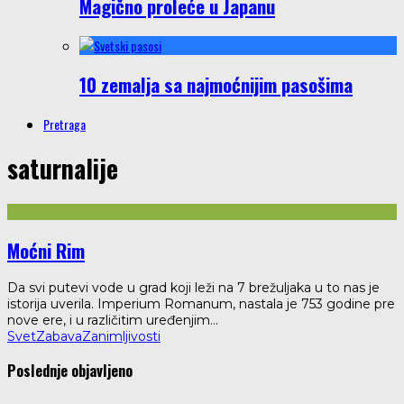
Magično proleće u Japanu
10 zemalja sa najmoćnijim pasošima
Pretraga
saturnalije
Moćni Rim
Da svi putevi vode u grad koji leži na 7 brežuljaka u to nas je
istorija uverila. Imperium Romanum, nastala je 753 godine pre
nove ere, i u različitim uređenjim
...
Svet
Zabava
Zanimljivosti
Poslednje objavljeno