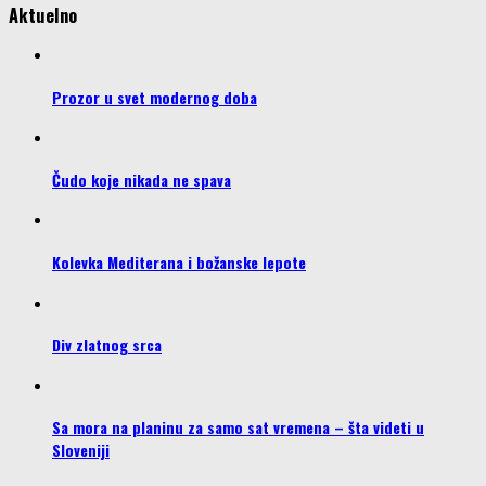
Aktuelno
Prozor u svet modernog doba
Čudo koje nikada ne spava
Kolevka Mediterana i božanske lepote
Div zlatnog srca
Sa mora na planinu za samo sat vremena – šta videti u
Sloveniji