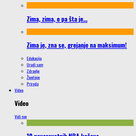
Zima, zima, e pa šta je…
Zima je, zna se, grejanje na maksimum!
Edukacija
Uradi sam
Zdravlje
Životinje
Priroda
Video
Video
Vidi sve
10 neverovatnih NBA koševa