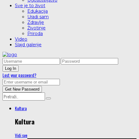
Ugostiteljstvo
Sve je to život
Edukacija
Uradi sam
Zdravlje
Životinje
Priroda
Video
Slajd galerije
Lost your password?
Kultura
Kultura
Vidi sve