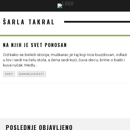
ŠARLA TAKRAL
NA NJIH JE SVET PONOSAN
Od kako se beleži istorija, muškarac je taj koji nosi buzdovan, odlazi
u lov i sedi na čelu stola, a žena sedi kući, čuva decu, brine o bašti i
kuva ručak. Među
...
SVET
ZANIMLJIVOSTI
POSLEDNJE OBJAVLJENO