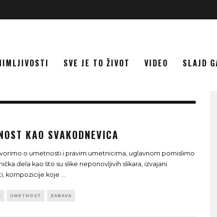
NIMLJIVOSTI
SVE JE TO ŽIVOT
VIDEO
SLAJD G
NOST KAO SVAKODNEVICA
vorimo o umetnosti i pravim umetnicima, uglavnom pomislimo
čka dela kao što su slike neponovljivih slikara, izvajani
, kompozicije koje
...
A
UMETNOST
ZABAVA