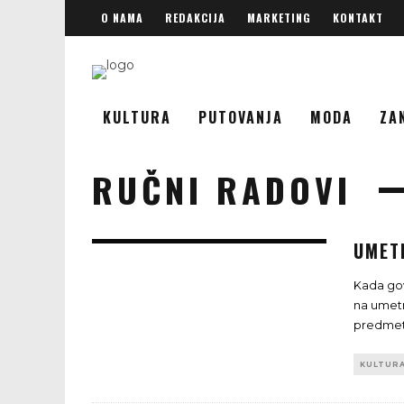
O NAMA
REDAKCIJA
MARKETING
KONTAKT
KULTURA
PUTOVANJA
MODA
ZA
RUČNI RADOVI
UMET
Kada go
na umetni
predmeti
KULTUR