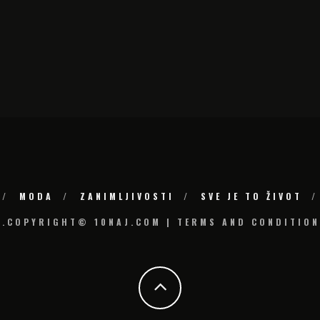
MODA
ZANIMLJIVOSTI
SVE JE TO ŽIVOT
6.COPYRIGHT© 10NAJ.COM | TERMS AND CONDITION