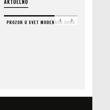
AKTUELNO
PROZOR U SVET MODERNOG DOBA
AT
ČUDO KOJE 