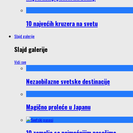
10 najvećih kruzera na svetu
Slajd galerije
Slajd galerije
Vidi sve
Nezaobilazne svetske destinacije
Magično proleće u Japanu
10 zemalja sa najmoćnijim pasošima