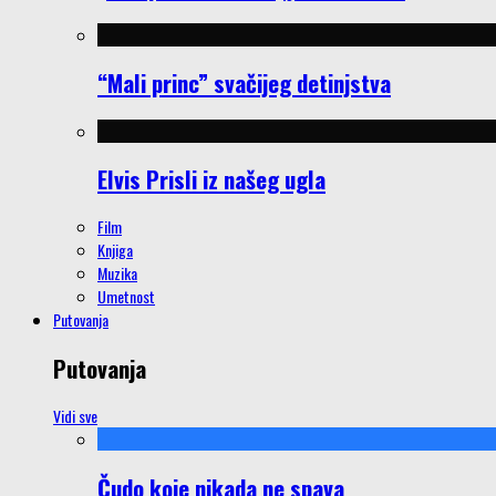
“Mali princ” svačijeg detinjstva
Elvis Prisli iz našeg ugla
Film
Knjiga
Muzika
Umetnost
Putovanja
Putovanja
Vidi sve
Čudo koje nikada ne spava