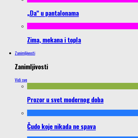
„Da“ u pantalonama
Zima, mekana i topla
Zanimljivosti
Zanimljivosti
Vidi sve
Prozor u svet modernog doba
Čudo koje nikada ne spava