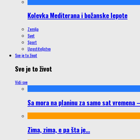
Kolevka Mediterana i božanske lepote
Zemlja
Svet
Sport
Ugostiteljstvo
Sve je to život
Sve je to život
Vidi sve
Sa mora na planinu za samo sat vremena – š
Zima, zima, e pa šta je…