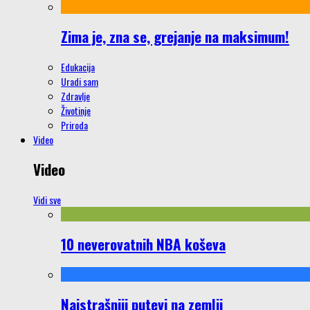
Zima je, zna se, grejanje na maksimum!
Edukacija
Uradi sam
Zdravlje
Životinje
Priroda
Video
Video
Vidi sve
10 neverovatnih NBA koševa
Najstrašniji putevi na zemlji