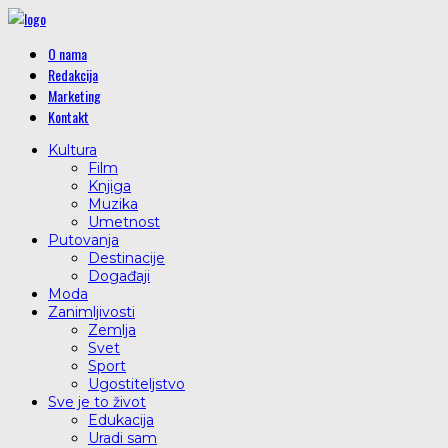
O nama
Redakcija
Marketing
Kontakt
Kultura
Film
Knjiga
Muzika
Umetnost
Putovanja
Destinacije
Događaji
Moda
Zanimljivosti
Zemlja
Svet
Sport
Ugostiteljstvo
Sve je to život
Edukacija
Uradi sam