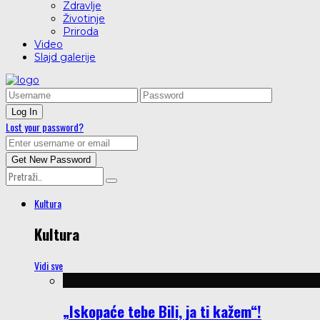
Zdravlje
Životinje
Priroda
Video
Slajd galerije
Lost your password?
Kultura
Kultura
Vidi sve
„Iskopaće tebe Bili, ja ti kažem“!