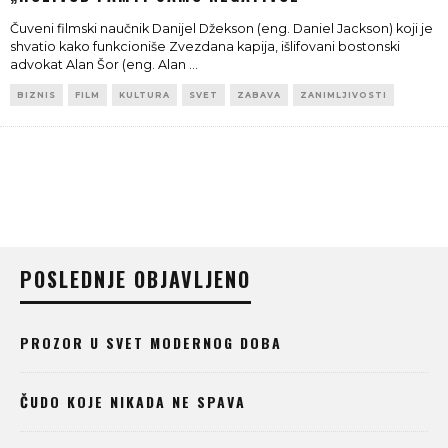
Čuveni filmski naučnik Danijel Džekson (eng. Daniel Jackson) koji je
shvatio kako funkcioniše Zvezdana kapija, išlifovani bostonski
advokat Alan Šor (eng. Alan
...
BIZNIS
FILM
KULTURA
SVET
ZABAVA
ZANIMLJIVOSTI
POSLEDNJE OBJAVLJENO
PROZOR U SVET MODERNOG DOBA
ČUDO KOJE NIKADA NE SPAVA