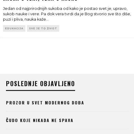
Jedan od najprirodnijih sukoba od kako je postao svet je, upravo,
sukob nauke i vere. Pa dok vera tvrdi da je Bog stvorio sve što diše,
puzi i pliva, nauka kaže
...
EDUKACIJA
SVE JE TO ŽIVOT
POSLEDNJE OBJAVLJENO
PROZOR U SVET MODERNOG DOBA
ČUDO KOJE NIKADA NE SPAVA