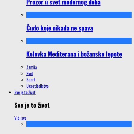
Prozor u svet modernog doba
Čudo koje nikada ne spava
Kolevka Mediterana i božanske lepote
Zemlja
Svet
Sport
Ugostiteljstvo
Sve je to život
Sve je to život
Vidi sve