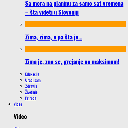
Sa mora na planinu za samo sat vremena
– šta videti u Sloveniji
Zima, zima, e pa šta je…
Zima je, zna se, grejanje na maksimum!
Edukacija
Uradi sam
Zdravlje
Životinje
Priroda
Video
Video