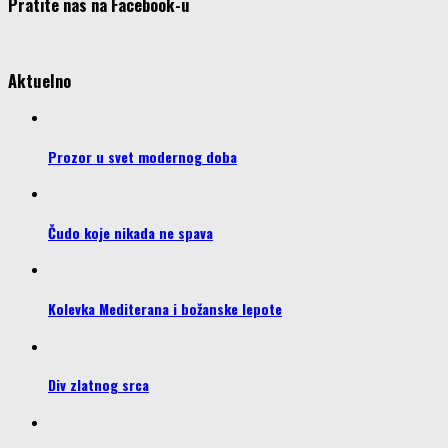
Pratite nas na Facebook-u
Aktuelno
Prozor u svet modernog doba
Čudo koje nikada ne spava
Kolevka Mediterana i božanske lepote
Div zlatnog srca