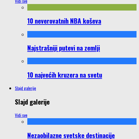
Vidi sve
10 neverovatnih NBA koševa
Najstrašniji putevi na zemlji
10 najvećih kruzera na svetu
Slajd galerije
Slajd galerije
Vidi sve
Nezaobilazne svetske destinacije