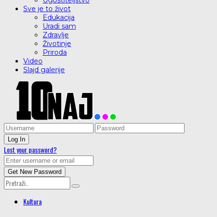
Ugostiteljstvo
Sve je to život
Edukacija
Uradi sam
Zdravlje
Životinje
Priroda
Video
Slajd galerije
Lost your password?
Kultura