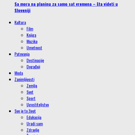
Sa mora na planinu za samo sat vremena – šta videti u
Sloveniji
Kultura
Film
Knjiga
Muzika
Umetnost
Putovanja
Destinacije
Događaji
Moda
Zanimljivosti
Zemlja
Svet
Sport
Ugostiteljstvo
Sve je to život
Edukacija
Uradi sam
Zdravlje