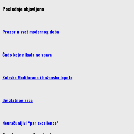
Poslednje objavljeno
Prozor u svet modernog doba
Čudo koje nikada ne spava
Kolevka Mediterana i božanske lepote
Div zlatnog srca
Neuračunljivi “par excellence”