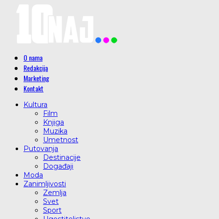
O nama
Redakcija
Marketing
Kontakt
Kultura
Film
Knjiga
Muzika
Umetnost
Putovanja
Destinacije
Događaji
Moda
Zanimljivosti
Zemlja
Svet
Sport