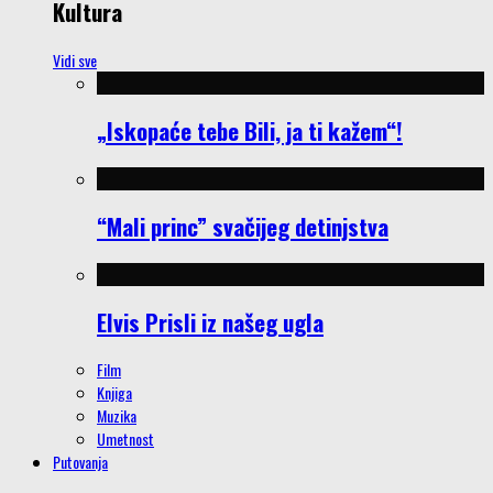
Kultura
Vidi sve
„Iskopaće tebe Bili, ja ti kažem“!
“Mali princ” svačijeg detinjstva
Elvis Prisli iz našeg ugla
Film
Knjiga
Muzika
Umetnost
Putovanja