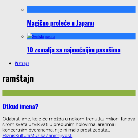
Magično proleće u Japanu
10 zemalja sa najmoćnijim pasošima
Pretraga
ramštajn
Otkud imena?
Odabrati ime, koje će možda u nekom trenutku milioni fanova
širom sveta uzvikivati u prepunim holovima, arenma i
koncertnim dvoranama, nije ni malo prost zadata
...
Biznis
Kultura
Muzika
Zanimljivosti