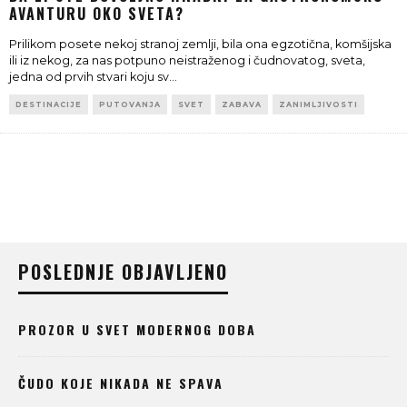
AVANTURU OKO SVETA?
Prilikom posete nekoj stranoj zemlji, bila ona egzotična, komšijska
ili iz nekog, za nas potpuno neistraženog i čudnovatog, sveta,
jedna od prvih stvari koju sv
...
DESTINACIJE
PUTOVANJA
SVET
ZABAVA
ZANIMLJIVOSTI
POSLEDNJE OBJAVLJENO
PROZOR U SVET MODERNOG DOBA
ČUDO KOJE NIKADA NE SPAVA