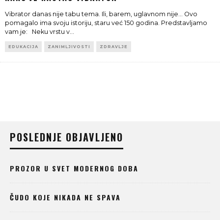
Vibrator danas nije tabu tema. Ili, barem, uglavnom nije... Ovo
pomagalo ima svoju istoriju, staru već 150 godina. Predstavljamo
vam je: Neku vrstu v
...
EDUKACIJA
ZANIMLJIVOSTI
ZDRAVLJE
POSLEDNJE OBJAVLJENO
PROZOR U SVET MODERNOG DOBA
ČUDO KOJE NIKADA NE SPAVA