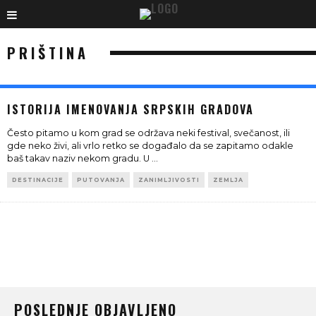
PRIŠTINA
ISTORIJA IMENOVANJA SRPSKIH GRADOVA
Često pitamo u kom grad se održava neki festival, svečanost, ili
gde neko živi, ali vrlo retko se događalo da se zapitamo odakle
baš takav naziv nekom gradu. U
...
DESTINACIJE
PUTOVANJA
ZANIMLJIVOSTI
ZEMLJA
POSLEDNJE OBJAVLJENO