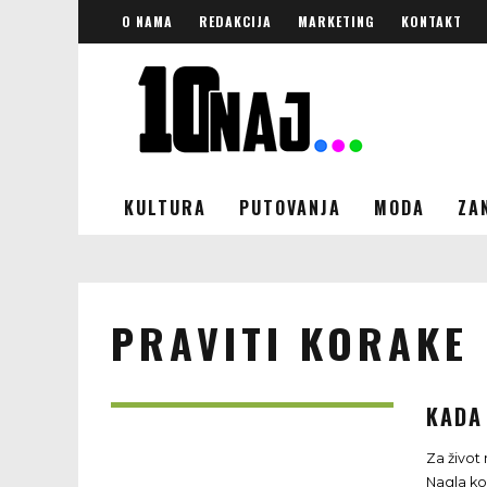
O NAMA
REDAKCIJA
MARKETING
KONTAKT
KULTURA
PUTOVANJA
MODA
ZA
PRAVITI KORAKE
KADA
Za život
Nagla koč