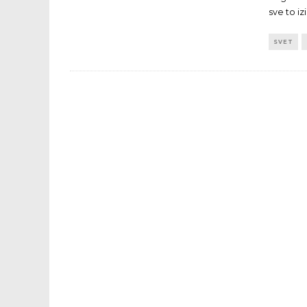
sve to iz
SVET