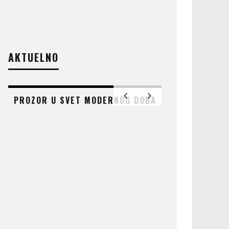
AKTUELNO
PROZOR U SVET MODERNOG DOBA
AT
ČUDO KOJE 