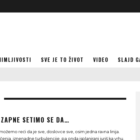
NIMLJIVOSTI
SVE JE TO ŽIVOT
VIDEO
SLAJD G
 ZAPNE SETIMO SE DA…
 možemo reći da je sve, doslovce sve, osim jedna ravna linija.
enja, iznenadne turbulencije, pa onda isplanirani juriš ka vrhu,