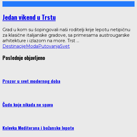
Jedan vikend u Trstu
Grad u kom su šopingovali naši roditelji krije lepotu netipičnu
za klasične italijanske gradove, sa primesama austrougarske
arhitekture i izlazom na more. Trst
...
Destinacije
Moda
Putovanja
Svet
Poslednje objavljeno
Prozor u svet modernog doba
Čudo koje nikada ne spava
Kolevka Mediterana i božanske lepote