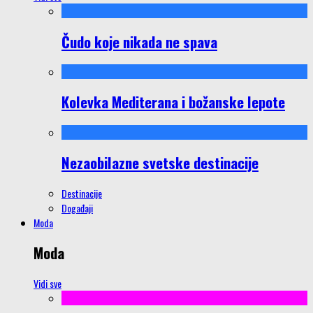
Čudo koje nikada ne spava
Kolevka Mediterana i božanske lepote
Nezaobilazne svetske destinacije
Destinacije
Događaji
Moda
Moda
Vidi sve