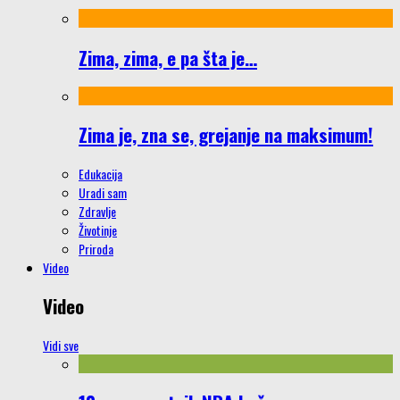
Zima, zima, e pa šta je…
Zima je, zna se, grejanje na maksimum!
Edukacija
Uradi sam
Zdravlje
Životinje
Priroda
Video
Video
Vidi sve