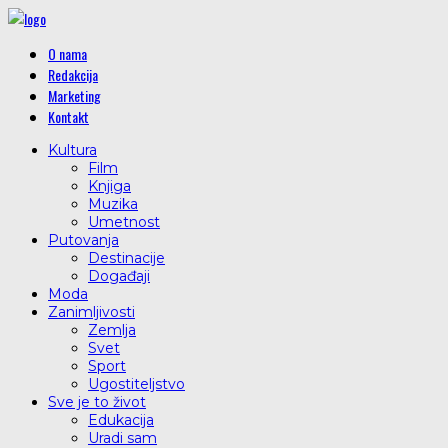
O nama
Redakcija
Marketing
Kontakt
Kultura
Film
Knjiga
Muzika
Umetnost
Putovanja
Destinacije
Događaji
Moda
Zanimljivosti
Zemlja
Svet
Sport
Ugostiteljstvo
Sve je to život
Edukacija
Uradi sam