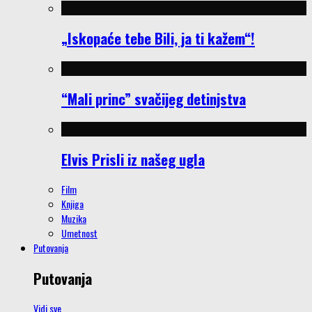
„Iskopaće tebe Bili, ja ti kažem“!
“Mali princ” svačijeg detinjstva
Elvis Prisli iz našeg ugla
Film
Knjiga
Muzika
Umetnost
Putovanja
Putovanja
Vidi sve