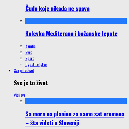
Čudo koje nikada ne spava
Kolevka Mediterana i božanske lepote
Zemlja
Svet
Sport
Ugostiteljstvo
Sve je to život
Sve je to život
Vidi sve
Sa mora na planinu za samo sat vremena
– šta videti u Sloveniji