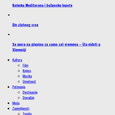
Kolevka Mediterana i božanske lepote
Div zlatnog srca
Sa mora na planinu za samo sat vremena – šta videti u
Sloveniji
Kultura
Film
Knjiga
Muzika
Umetnost
Putovanja
Destinacije
Događaji
Moda
Zanimljivosti
Zemlja