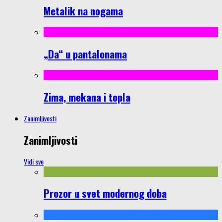
Metalik na nogama
„Da“ u pantalonama
Zima, mekana i topla
Zanimljivosti
Zanimljivosti
Vidi sve
Prozor u svet modernog doba