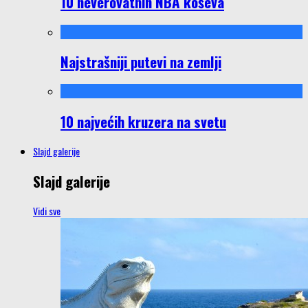
10 neverovatnih NBA koševa
Najstrašniji putevi na zemlji
10 najvećih kruzera na svetu
Slajd galerije
Slajd galerije
Vidi sve