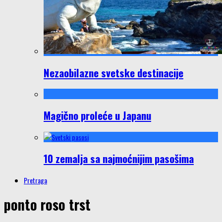
Nezaobilazne svetske destinacije
Magično proleće u Japanu
10 zemalja sa najmoćnijim pasošima
Pretraga
ponto roso trst