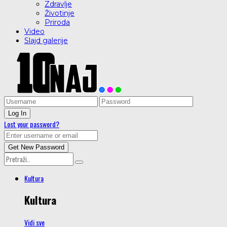
Zdravlje
Životinje
Priroda
Video
Slajd galerije
Lost your password?
Kultura
Kultura
Vidi sve