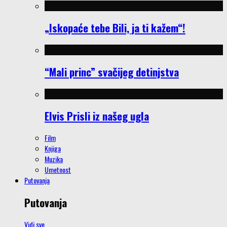
„Iskopaće tebe Bili, ja ti kažem“!
“Mali princ” svačijeg detinjstva
Elvis Prisli iz našeg ugla
Film
Knjiga
Muzika
Umetnost
Putovanja
Putovanja
Vidi sve