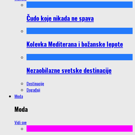
Čudo koje nikada ne spava
Kolevka Mediterana i božanske lepote
Nezaobilazne svetske destinacije
Destinacije
Događaji
Moda
Moda
Vidi sve