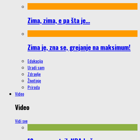
Zima, zima, e pa šta je…
Zima je, zna se, grejanje na maksimum!
Edukacija
Uradi sam
Zdravlje
Životinje
Priroda
Video
Video
Vidi sve