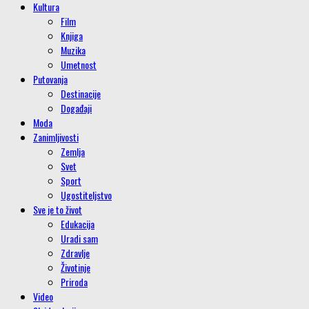
Kultura
Film
Knjiga
Muzika
Umetnost
Putovanja
Destinacije
Događaji
Moda
Zanimljivosti
Zemlja
Svet
Sport
Ugostiteljstvo
Sve je to život
Edukacija
Uradi sam
Zdravlje
Životinje
Priroda
Video