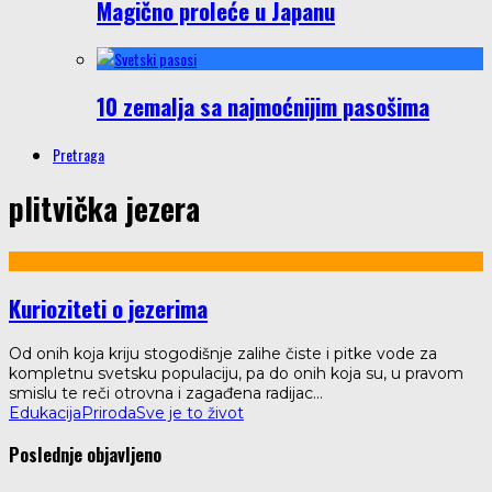
Magično proleće u Japanu
10 zemalja sa najmoćnijim pasošima
Pretraga
plitvička jezera
Kurioziteti o jezerima
Od onih koja kriju stogodišnje zalihe čiste i pitke vode za
kompletnu svetsku populaciju, pa do onih koja su, u pravom
smislu te reči otrovna i zagađena radijac
...
Edukacija
Priroda
Sve je to život
Poslednje objavljeno