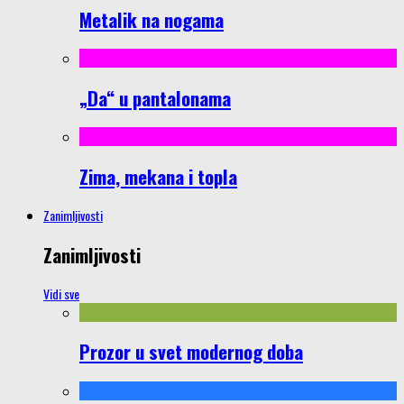
Metalik na nogama
„Da“ u pantalonama
Zima, mekana i topla
Zanimljivosti
Zanimljivosti
Vidi sve
Prozor u svet modernog doba