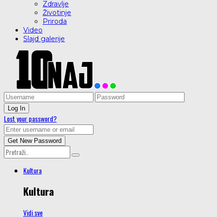
Zdravlje
Životinje
Priroda
Video
Slajd galerije
Lost your password?
Kultura
Kultura
Vidi sve