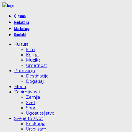
O nama
Redakcija
Marketing
Kontakt
Kultura
Film
Knjiga
Muzika
Umetnost
Putovanja
Destinacije
Događaji
Moda
Zanimljivosti
Zemlja
Svet
Sport
Ugostiteljstvo
Sve je to život
Edukacija
Uradi sam