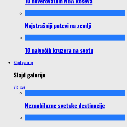
10 neverovatnih NBA koševa
Najstrašniji putevi na zemlji
10 najvećih kruzera na svetu
Slajd galerije
Slajd galerije
Vidi sve
Nezaobilazne svetske destinacije