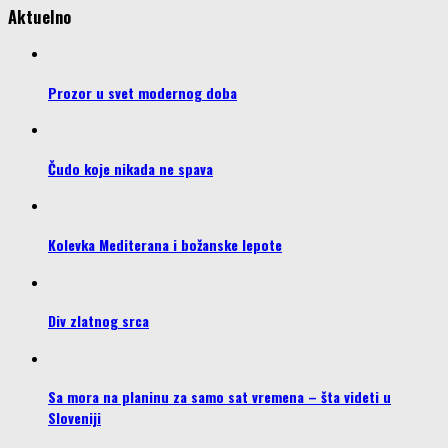
Aktuelno
Prozor u svet modernog doba
Čudo koje nikada ne spava
Kolevka Mediterana i božanske lepote
Div zlatnog srca
Sa mora na planinu za samo sat vremena – šta videti u
Sloveniji