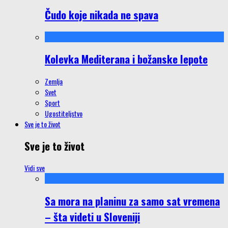
Čudo koje nikada ne spava
Kolevka Mediterana i božanske lepote
Zemlja
Svet
Sport
Ugostiteljstvo
Sve je to život
Sve je to život
Vidi sve
Sa mora na planinu za samo sat vremena
– šta videti u Sloveniji