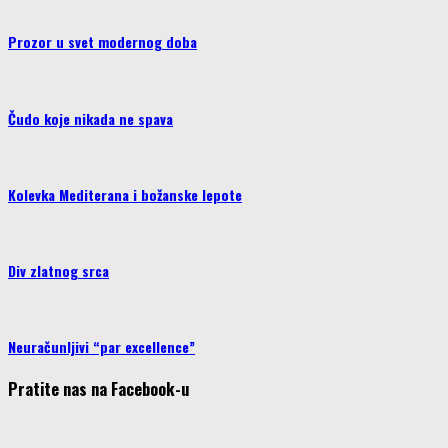
Prozor u svet modernog doba
Čudo koje nikada ne spava
Kolevka Mediterana i božanske lepote
Div zlatnog srca
Neuračunljivi “par excellence”
Pratite nas na Facebook-u