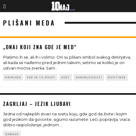
PLIŠANI MEDA
„ONAJ KOJI ZNA GDE JE MED“
Plašimo ih se, ali ih i volimo. Oni su plišani simbol svakog detinjstva,
ali kada se nađemo pred jednim takvim, setimo se koliko je on
ustvari moćna zverka. Sam
...
PRIRODA
SVE JE TO ŽIVOT
SVET
ZANIMLJIVOSTI
ŽIVOTINJE
ZAGRLJAJ – JEZIK LJUBAVI
Jedna od najlepših stvari na svetu koju, gde god da živite i kojim
god jezikom da govorite, sigurno razumete. Leči, popravlja, vraća
dobro raspoloženje, jednom
...
ZABAVA