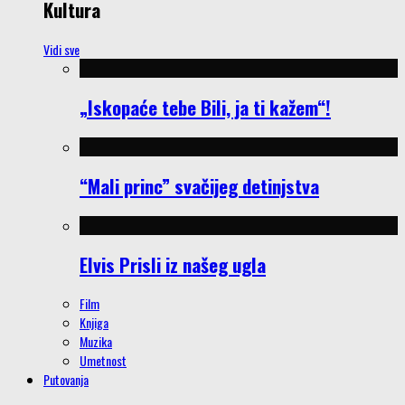
Kultura
Vidi sve
„Iskopaće tebe Bili, ja ti kažem“!
“Mali princ” svačijeg detinjstva
Elvis Prisli iz našeg ugla
Film
Knjiga
Muzika
Umetnost
Putovanja