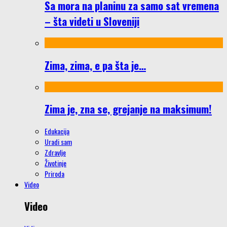
Sa mora na planinu za samo sat vremena
– šta videti u Sloveniji
Zima, zima, e pa šta je…
Zima je, zna se, grejanje na maksimum!
Edukacija
Uradi sam
Zdravlje
Životinje
Priroda
Video
Video