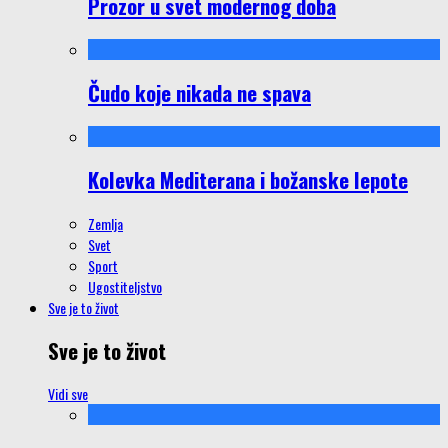
Prozor u svet modernog doba
Čudo koje nikada ne spava
Kolevka Mediterana i božanske lepote
Zemlja
Svet
Sport
Ugostiteljstvo
Sve je to život
Sve je to život
Vidi sve