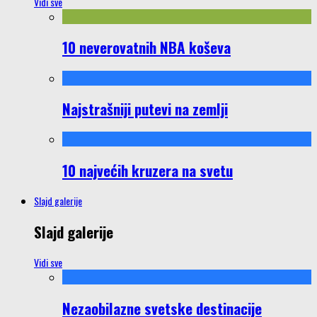
Vidi sve
10 neverovatnih NBA koševa
Najstrašniji putevi na zemlji
10 najvećih kruzera na svetu
Slajd galerije
Slajd galerije
Vidi sve
Nezaobilazne svetske destinacije