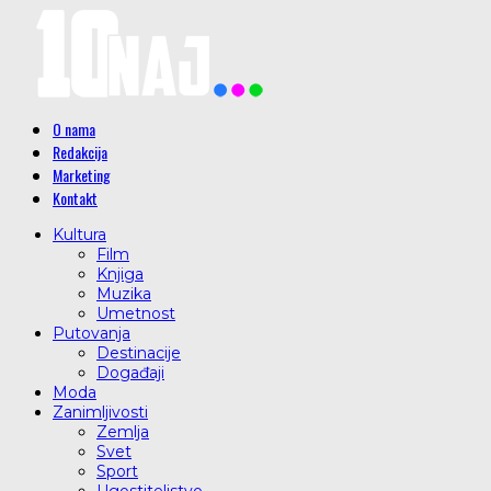
O nama
Redakcija
Marketing
Kontakt
Kultura
Film
Knjiga
Muzika
Umetnost
Putovanja
Destinacije
Događaji
Moda
Zanimljivosti
Zemlja
Svet
Sport