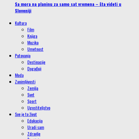
Sa mora na planinu za samo sat vremena – šta videti u
Sloveniji
Kultura
Film
Knjiga
Muzika
Umetnost
Putovanja
Destinacije
Događaji
Moda
Zanimljivosti
Zemlja
Svet
Sport
Ugostiteljstvo
Sve je to život
Edukacija
Uradi sam
Zdravlje