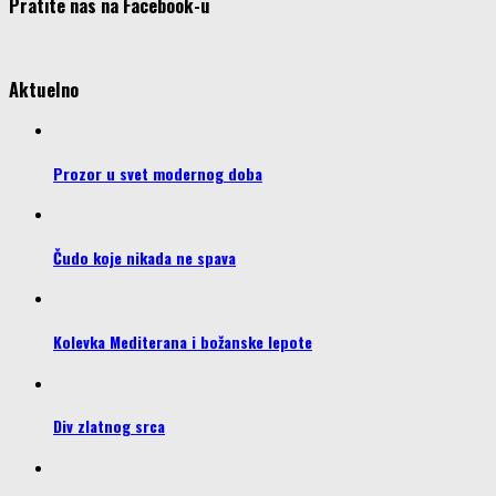
Pratite nas na Facebook-u
Aktuelno
Prozor u svet modernog doba
Čudo koje nikada ne spava
Kolevka Mediterana i božanske lepote
Div zlatnog srca