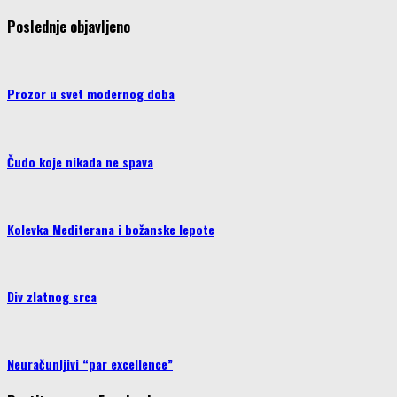
Poslednje objavljeno
Prozor u svet modernog doba
Čudo koje nikada ne spava
Kolevka Mediterana i božanske lepote
Div zlatnog srca
Neuračunljivi “par excellence”