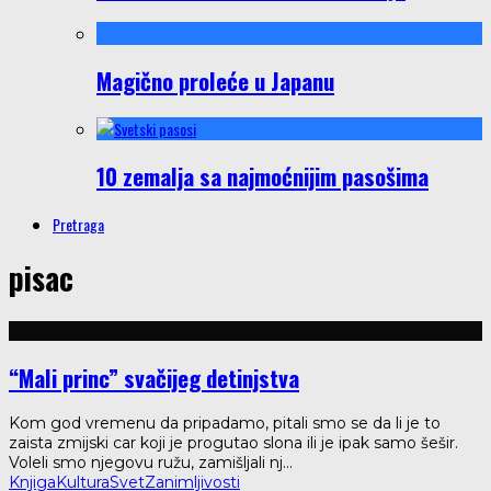
Magično proleće u Japanu
10 zemalja sa najmoćnijim pasošima
Pretraga
pisac
“Mali princ” svačijeg detinjstva
Kom god vremenu da pripadamo, pitali smo se da li je to
zaista zmijski car koji je progutao slona ili je ipak samo šešir.
Voleli smo njegovu ružu, zamišljali nj
...
Knjiga
Kultura
Svet
Zanimljivosti