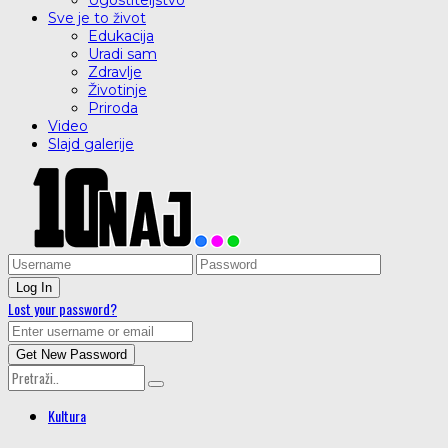
Ugostiteljstvo
Sve je to život
Edukacija
Uradi sam
Zdravlje
Životinje
Priroda
Video
Slajd galerije
Lost your password?
Kultura