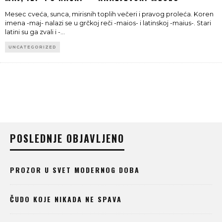
Mesec cveća, sunca, mirisnih toplih večeri i pravog proleća. Koren
imena -maj- nalazi se u grčkoj reči -maios- i latinskoj -maius-. Stari
latini su ga zvali i -
...
UNCATEGORIZED
POSLEDNJE OBJAVLJENO
PROZOR U SVET MODERNOG DOBA
ČUDO KOJE NIKADA NE SPAVA