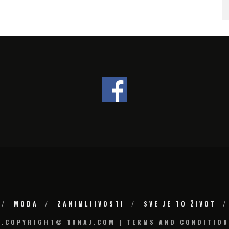
SLOVENIJI
MODA
ZANIMLJIVOSTI
SVE JE TO ŽIVOT
6.COPYRIGHT© 10NAJ.COM | TERMS AND CONDITION