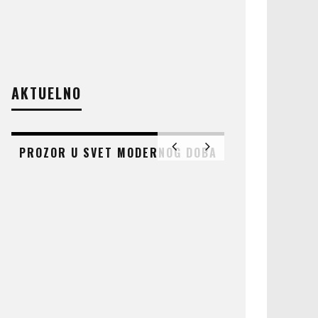
AKTUELNO
PROZOR U SVET MODERNOG DOBA
AT
ČUDO KOJE 