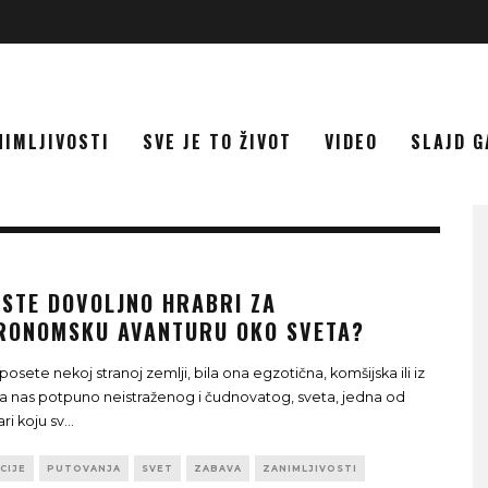
NIMLJIVOSTI
SVE JE TO ŽIVOT
VIDEO
SLAJD G
 STE DOVOLJNO HRABRI ZA
RONOMSKU AVANTURU OKO SVETA?
posete nekoj stranoj zemlji, bila ona egzotična, komšijska ili iz
a nas potpuno neistraženog i čudnovatog, sveta, jedna od
ari koju sv
...
CIJE
PUTOVANJA
SVET
ZABAVA
ZANIMLJIVOSTI