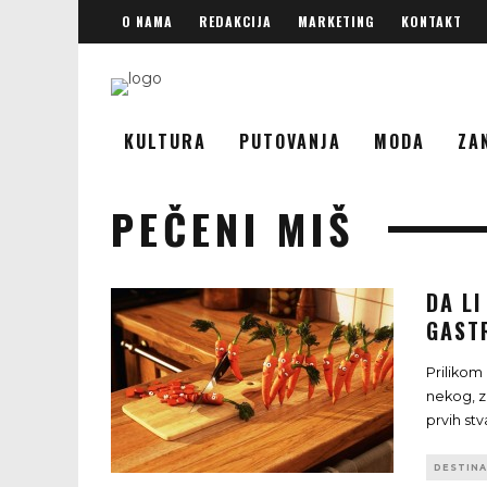
O NAMA
REDAKCIJA
MARKETING
KONTAKT
KULTURA
PUTOVANJA
MODA
ZA
PEČENI MIŠ
DA LI
GAST
Prilikom 
nekog, z
prvih stv
DESTINA