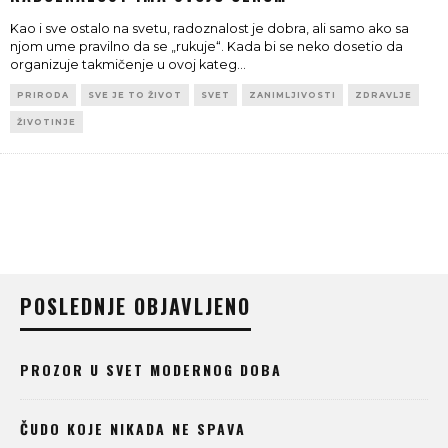
Kao i sve ostalo na svetu, radoznalost je dobra, ali samo ako sa
njom ume pravilno da se „rukuje“. Kada bi se neko dosetio da
organizuje takmičenje u ovoj kateg
...
PRIRODA
SVE JE TO ŽIVOT
SVET
ZANIMLJIVOSTI
ZDRAVLJE
ŽIVOTINJE
POSLEDNJE OBJAVLJENO
PROZOR U SVET MODERNOG DOBA
ČUDO KOJE NIKADA NE SPAVA