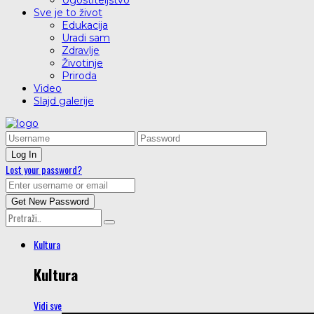
Ugostiteljstvo
Sve je to život
Edukacija
Uradi sam
Zdravlje
Životinje
Priroda
Video
Slajd galerije
Lost your password?
Kultura
Kultura
Vidi sve