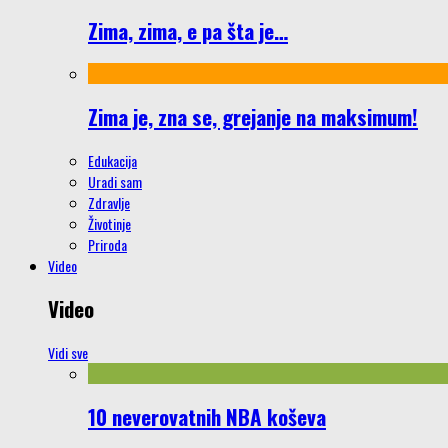
Zima, zima, e pa šta je…
Zima je, zna se, grejanje na maksimum!
Edukacija
Uradi sam
Zdravlje
Životinje
Priroda
Video
Video
Vidi sve
10 neverovatnih NBA koševa