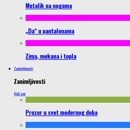
Metalik na nogama
„Da“ u pantalonama
Zima, mekana i topla
Zanimljivosti
Zanimljivosti
Vidi sve
Prozor u svet modernog doba