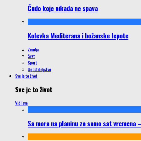
Čudo koje nikada ne spava
Kolevka Mediterana i božanske lepote
Zemlja
Svet
Sport
Ugostiteljstvo
Sve je to život
Sve je to život
Vidi sve
Sa mora na planinu za samo sat vremena – š