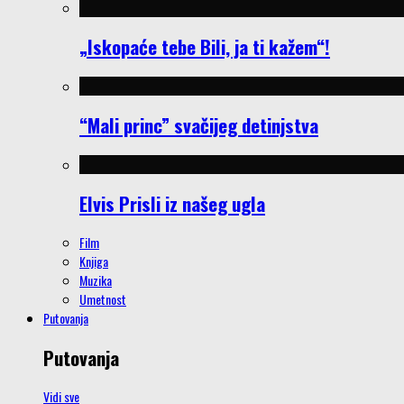
„Iskopaće tebe Bili, ja ti kažem“!
“Mali princ” svačijeg detinjstva
Elvis Prisli iz našeg ugla
Film
Knjiga
Muzika
Umetnost
Putovanja
Putovanja
Vidi sve