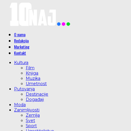
O nama
Redakcija
Marketing
Kontakt
Kultura
Film
Knjiga
Muzika
Umetnost
Putovanja
Destinacije
Događaji
Moda
Zanimljivosti
Zemlja
Svet
Sport