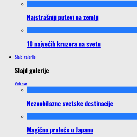
Najstrašniji putevi na zemlji
10 najvećih kruzera na svetu
Slajd galerije
Slajd galerije
Vidi sve
Nezaobilazne svetske destinacije
Magično proleće u Japanu