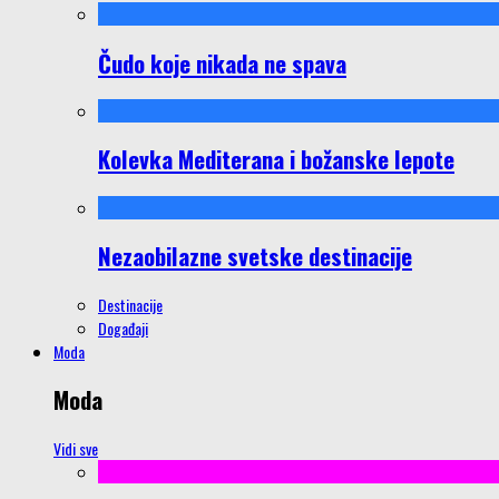
Čudo koje nikada ne spava
Kolevka Mediterana i božanske lepote
Nezaobilazne svetske destinacije
Destinacije
Događaji
Moda
Moda
Vidi sve