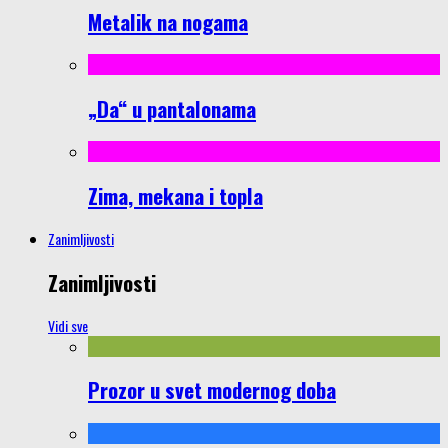
Metalik na nogama
„Da“ u pantalonama
Zima, mekana i topla
Zanimljivosti
Zanimljivosti
Vidi sve
Prozor u svet modernog doba