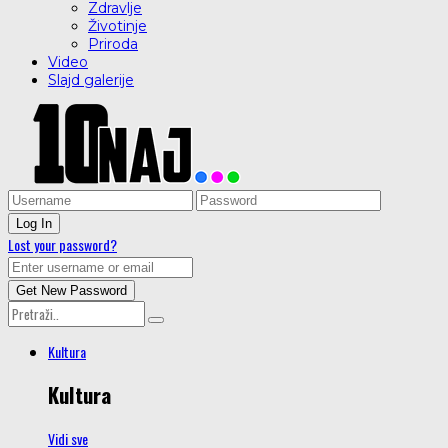
Zdravlje
Životinje
Priroda
Video
Slajd galerije
Lost your password?
Kultura
Kultura
Vidi sve