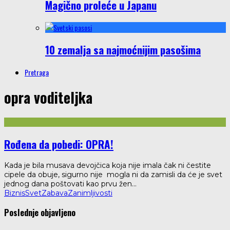
Magično proleće u Japanu
10 zemalja sa najmoćnijim pasošima
Pretraga
opra voditeljka
Rođena da pobedi: OPRA!
Kada je bila musava devojčica koja nije imala čak ni čestite
cipele da obuje, sigurno nije mogla ni da zamisli da će je svet
jednog dana poštovati kao prvu žen
...
Biznis
Svet
Zabava
Zanimljivosti
Poslednje objavljeno