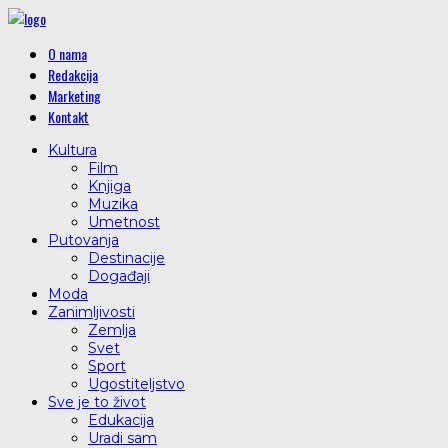
O nama
Redakcija
Marketing
Kontakt
Kultura
Film
Knjiga
Muzika
Umetnost
Putovanja
Destinacije
Događaji
Moda
Zanimljivosti
Zemlja
Svet
Sport
Ugostiteljstvo
Sve je to život
Edukacija
Uradi sam