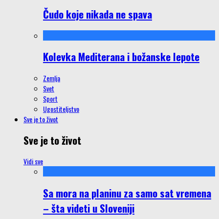
Čudo koje nikada ne spava
Kolevka Mediterana i božanske lepote
Zemlja
Svet
Sport
Ugostiteljstvo
Sve je to život
Sve je to život
Vidi sve
Sa mora na planinu za samo sat vremena
– šta videti u Sloveniji