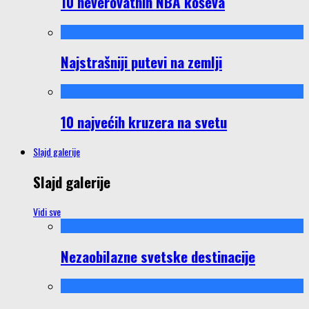
10 neverovatnih NBA koševa
Najstrašniji putevi na zemlji
10 najvećih kruzera na svetu
Slajd galerije
Slajd galerije
Vidi sve
Nezaobilazne svetske destinacije