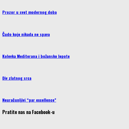
Prozor u svet modernog doba
Čudo koje nikada ne spava
Kolevka Mediterana i božanske lepote
Div zlatnog srca
Neuračunljivi “par excellence”
Pratite nas na Facebook-u