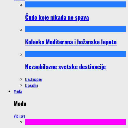
Čudo koje nikada ne spava
Kolevka Mediterana i božanske lepote
Nezaobilazne svetske destinacije
Destinacije
Događaji
Moda
Moda
Vidi sve