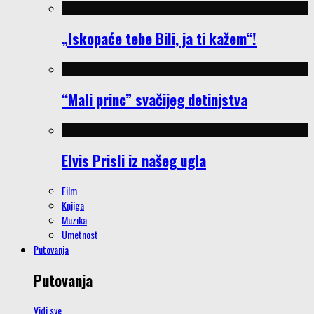
„Iskopaće tebe Bili, ja ti kažem“!
“Mali princ” svačijeg detinjstva
Elvis Prisli iz našeg ugla
Film
Knjiga
Muzika
Umetnost
Putovanja
Putovanja
Vidi sve