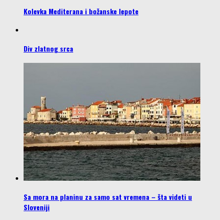
Kolevka Mediterana i božanske lepote
Div zlatnog srca
Sa mora na planinu za samo sat vremena – šta videti u
Sloveniji