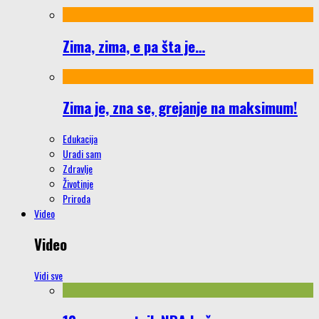
Zima, zima, e pa šta je…
Zima je, zna se, grejanje na maksimum!
Edukacija
Uradi sam
Zdravlje
Životinje
Priroda
Video
Video
Vidi sve