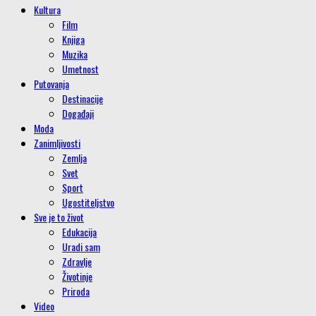
Kultura
Film
Knjiga
Muzika
Umetnost
Putovanja
Destinacije
Događaji
Moda
Zanimljivosti
Zemlja
Svet
Sport
Ugostiteljstvo
Sve je to život
Edukacija
Uradi sam
Zdravlje
Životinje
Priroda
Video