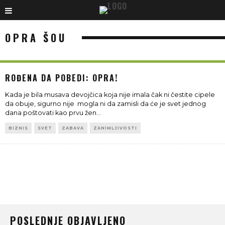
OPRA ŠOU
ROĐENA DA POBEDI: OPRA!
Kada je bila musava devojčica koja nije imala čak ni čestite cipele
da obuje, sigurno nije mogla ni da zamisli da će je svet jednog
dana poštovati kao prvu žen
...
BIZNIS
SVET
ZABAVA
ZANIMLJIVOSTI
POSLEDNJE OBJAVLJENO