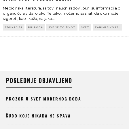
Medicinska literatura, sajtovi, naučni radovi, puni su informacija o
organu čula vida, o oku. Te tako, možemo saznati da oko može
izgoreti, kao i koža, na jako
...
EDUKACIJA
PRIRODA
SVE JE TO ŽIVOT
SVET
ZANIMLJIVOSTI
POSLEDNJE OBJAVLJENO
PROZOR U SVET MODERNOG DOBA
ČUDO KOJE NIKADA NE SPAVA