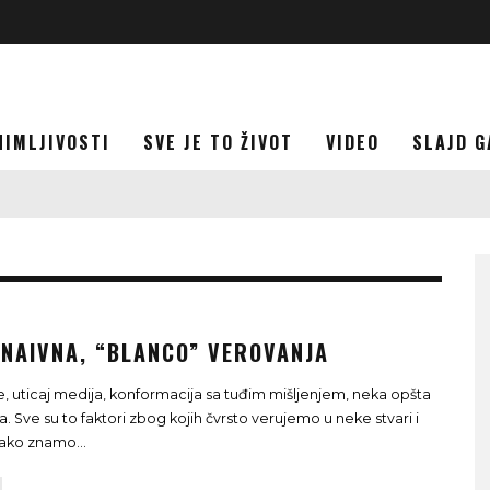
NIMLJIVOSTI
SVE JE TO ŽIVOT
VIDEO
SLAJD G
 NAIVNA, “BLANCO” VEROVANJA
e, uticaj medija, konformacija sa tuđim mišljenjem, neka opšta
. Sve su to faktori zbog kojih čvrsto verujemo u neke stvari i
iako znamo
...