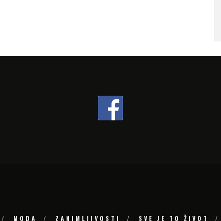
SA MORA NA PLANINU ZA SAMO S
VREMENA – ŠTA VIDETI U
SLOVENIJI
MODA
ZANIMLJIVOSTI
SVE JE TO ŽIVOT