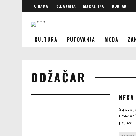
O NAMA
REDAKCIJA
MARKETING
KONTAKT
KULTURA
PUTOVANJA
MODA
ZA
ODŽAČAR
NEKA
Sujeverj
ubeđenja
pojave, 