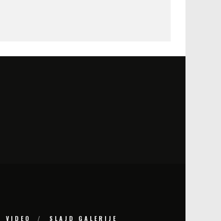
AT
ČUDO KOJE 
VIDEO
SLAJD GALERIJE