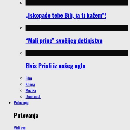
„Iskopaće tebe Bili, ja ti kažem“!
“Mali princ” svačijeg detinjstva
Elvis Prisli iz našeg ugla
Film
Knjiga
Muzika
Umetnost
Putovanja
Putovanja
Vidi sve