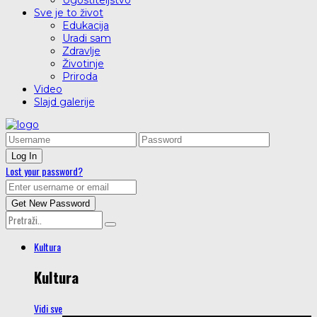
Ugostiteljstvo
Sve je to život
Edukacija
Uradi sam
Zdravlje
Životinje
Priroda
Video
Slajd galerije
Lost your password?
Kultura
Kultura
Vidi sve