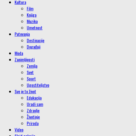
Kultura
Film
Knjiga
Muzika
Umetnost
Putovanja
Destinacije
Događaji
Moda
Zanimljivosti
Zemlja
Svet
Sport
Ugostiteljstvo
Sve je to život
Edukacija
Uradi sam
Zdravlje
Životinje
Priroda
Video
Slajd galerije