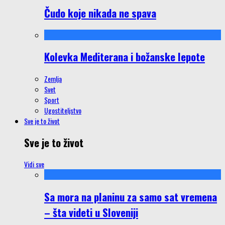
Čudo koje nikada ne spava
Kolevka Mediterana i božanske lepote
Zemlja
Svet
Sport
Ugostiteljstvo
Sve je to život
Sve je to život
Vidi sve
Sa mora na planinu za samo sat vremena
– šta videti u Sloveniji