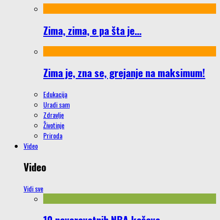
Zima, zima, e pa šta je…
Zima je, zna se, grejanje na maksimum!
Edukacija
Uradi sam
Zdravlje
Životinje
Priroda
Video
Video
Vidi sve
10 neverovatnih NBA koševa