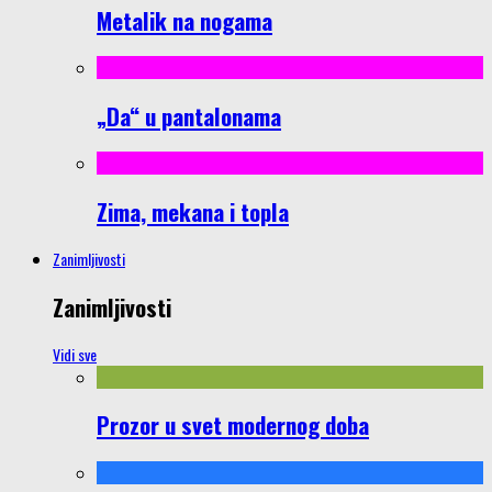
Metalik na nogama
„Da“ u pantalonama
Zima, mekana i topla
Zanimljivosti
Zanimljivosti
Vidi sve
Prozor u svet modernog doba