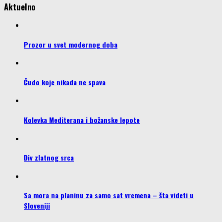
Aktuelno
Prozor u svet modernog doba
Čudo koje nikada ne spava
Kolevka Mediterana i božanske lepote
Div zlatnog srca
Sa mora na planinu za samo sat vremena – šta videti u
Sloveniji