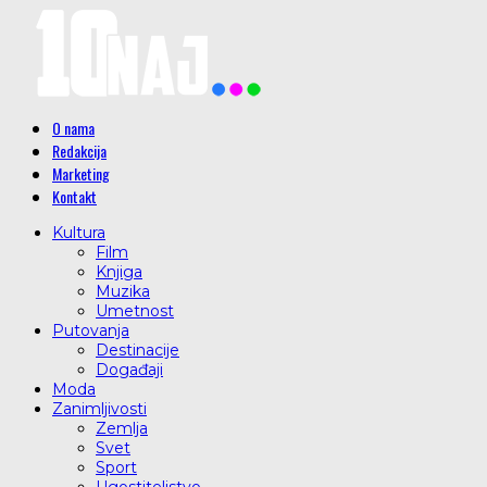
O nama
Redakcija
Marketing
Kontakt
Kultura
Film
Knjiga
Muzika
Umetnost
Putovanja
Destinacije
Događaji
Moda
Zanimljivosti
Zemlja
Svet
Sport