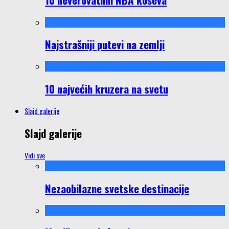
Najstrašniji putevi na zemlji
10 najvećih kruzera na svetu
Slajd galerije
Slajd galerije
Vidi sve
Nezaobilazne svetske destinacije