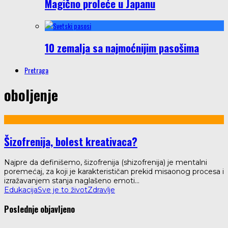
Magično proleće u Japanu
10 zemalja sa najmoćnijim pasošima
Pretraga
oboljenje
Šizofrenija, bolest kreativaca?
Najpre da definišemo, šizofrenija (shizofrenija) je mentalni
poremećaj, za koji je karakterističan prekid misaonog procesa i
izražavanjem stanja naglašeno emoti
...
Edukacija
Sve je to život
Zdravlje
Poslednje objavljeno