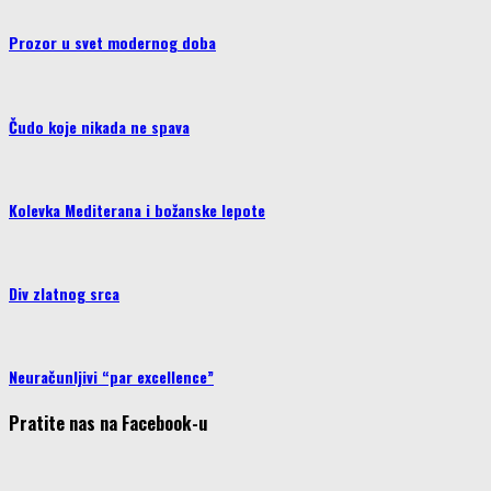
Prozor u svet modernog doba
Čudo koje nikada ne spava
Kolevka Mediterana i božanske lepote
Div zlatnog srca
Neuračunljivi “par excellence”
Pratite nas na Facebook-u