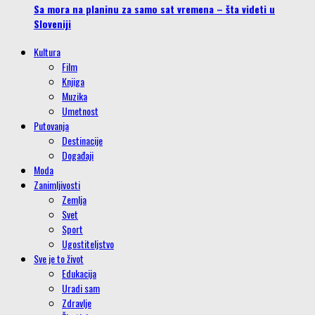
Sa mora na planinu za samo sat vremena – šta videti u
Sloveniji
Kultura
Film
Knjiga
Muzika
Umetnost
Putovanja
Destinacije
Događaji
Moda
Zanimljivosti
Zemlja
Svet
Sport
Ugostiteljstvo
Sve je to život
Edukacija
Uradi sam
Zdravlje