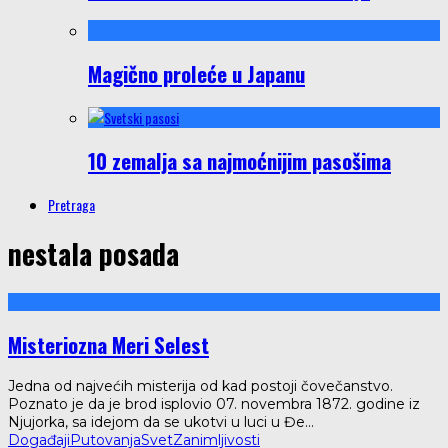
Magično proleće u Japanu
10 zemalja sa najmoćnijim pasošima
Pretraga
nestala posada
Misteriozna Meri Selest
Jedna od najvećih misterija od kad postoji čovečanstvo.
Poznato je da je brod isplovio 07. novembra 1872. godine iz
Njujorka, sa idejom da se ukotvi u luci u Đe
...
Događaji
Putovanja
Svet
Zanimljivosti