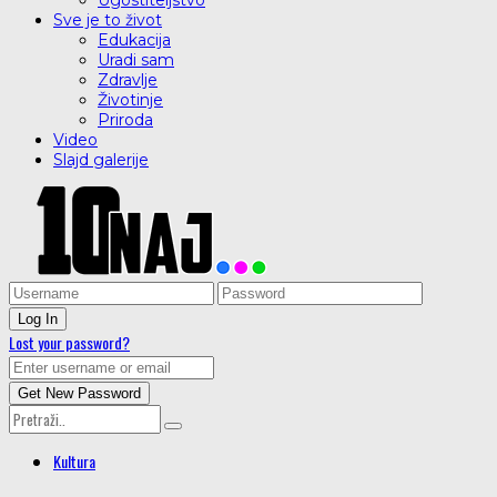
Ugostiteljstvo
Sve je to život
Edukacija
Uradi sam
Zdravlje
Životinje
Priroda
Video
Slajd galerije
Lost your password?
Kultura