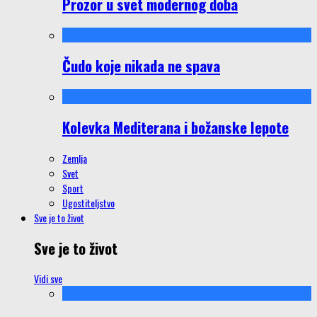
Prozor u svet modernog doba
Čudo koje nikada ne spava
Kolevka Mediterana i božanske lepote
Zemlja
Svet
Sport
Ugostiteljstvo
Sve je to život
Sve je to život
Vidi sve