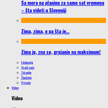
Sa mora na planinu za samo sat vremena
– šta videti u Sloveniji
Zima, zima, e pa šta je…
Zima je, zna se, grejanje na maksimum!
Edukacija
Uradi sam
Zdravlje
Životinje
Priroda
Video
Video