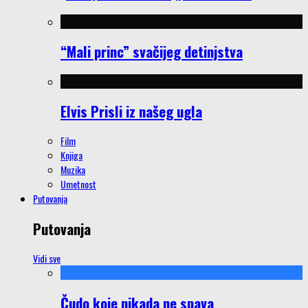
“Mali princ” svačijeg detinjstva
Elvis Prisli iz našeg ugla
Film
Knjiga
Muzika
Umetnost
Putovanja
Putovanja
Vidi sve
Čudo koje nikada ne spava