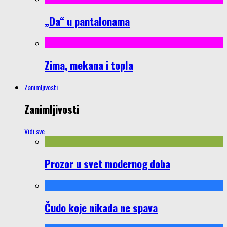
„Da“ u pantalonama
Zima, mekana i topla
Zanimljivosti
Zanimljivosti
Vidi sve
Prozor u svet modernog doba
Čudo koje nikada ne spava