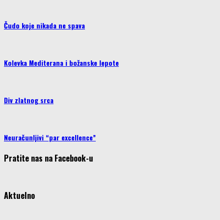
Čudo koje nikada ne spava
Kolevka Mediterana i božanske lepote
Div zlatnog srca
Neuračunljivi “par excellence”
Pratite nas na Facebook-u
Aktuelno