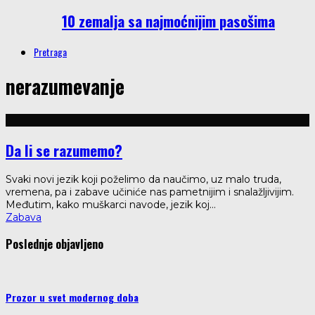
10 zemalja sa najmoćnijim pasošima
Pretraga
nerazumevanje
Da li se razumemo?
Svaki novi jezik koji poželimo da naučimo, uz malo truda,
vremena, pa i zabave učiniće nas pametnijim i snalažljivijim.
Međutim, kako muškarci navode, jezik koj
...
Zabava
Poslednje objavljeno
Prozor u svet modernog doba