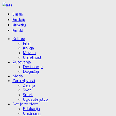
O nama
Redakcija
Marketing
Kontakt
Kultura
Film
Knjiga
Muzika
Umetnost
Putovanja
Destinacije
Događaji
Moda
Zanimljivosti
Zemlja
Svet
Sport
Ugostiteljstvo
Sve je to život
Edukacija
Uradi sam