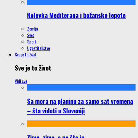
Kolevka Mediterana i božanske lepote
Zemlja
Svet
Sport
Ugostiteljstvo
Sve je to život
Sve je to život
Vidi sve
Sa mora na planinu za samo sat vremena
– šta videti u Sloveniji
Zima, zima, e pa šta je…