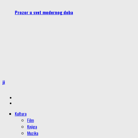
Prozor u svet modernog doba
iji
Kultura
Film
Knjiga
Muzika