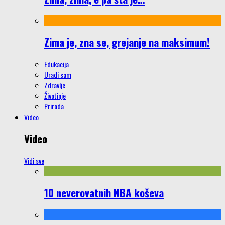
Zima je, zna se, grejanje na maksimum!
Edukacija
Uradi sam
Zdravlje
Životinje
Priroda
Video
Video
Vidi sve
10 neverovatnih NBA koševa