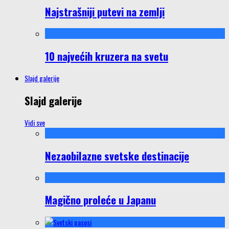
Najstrašniji putevi na zemlji
10 najvećih kruzera na svetu
Slajd galerije
Slajd galerije
Vidi sve
Nezaobilazne svetske destinacije
Magično proleće u Japanu