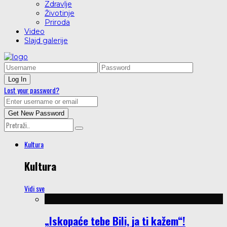
Zdravlje
Životinje
Priroda
Video
Slajd galerije
Lost your password?
Kultura
Kultura
Vidi sve
„Iskopaće tebe Bili, ja ti kažem“!