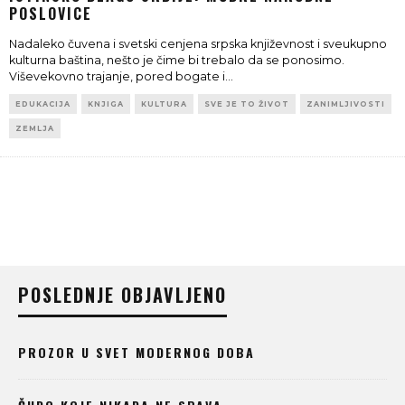
POSLOVICE
Nadaleko čuvena i svetski cenjena srpska književnost i sveukupno
kulturna baština, nešto je čime bi trebalo da se ponosimo.
Viševekovno trajanje, pored bogate i
...
EDUKACIJA
KNJIGA
KULTURA
SVE JE TO ŽIVOT
ZANIMLJIVOSTI
ZEMLJA
POSLEDNJE OBJAVLJENO
PROZOR U SVET MODERNOG DOBA