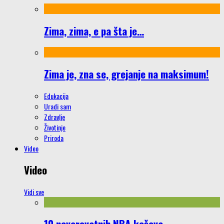
Zima, zima, e pa šta je…
Zima je, zna se, grejanje na maksimum!
Edukacija
Uradi sam
Zdravlje
Životinje
Priroda
Video
Video
Vidi sve
10 neverovatnih NBA koševa