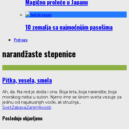
Magično proleće u Japanu
10 zemalja sa najmoćnijim pasošima
Pretraga
narandžaste stepenice
Pitka, vesela, smela
Ah, da. Na red je došla i ona. Boja leta, boja narandže, boja
morskog neba u suton. Njeno ime se širom sveta vezuje za
jednu od najukusnijih voćki, ali stručnja
...
Svet
Zabava
Zanimljivosti
Poslednje objavljeno