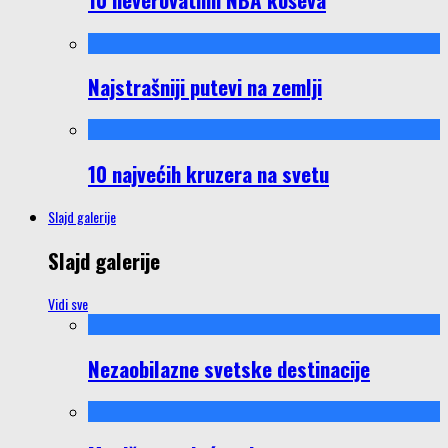
Najstrašniji putevi na zemlji
10 najvećih kruzera na svetu
Slajd galerije
Slajd galerije
Vidi sve
Nezaobilazne svetske destinacije