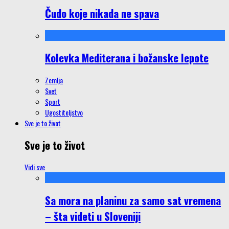
Čudo koje nikada ne spava
Kolevka Mediterana i božanske lepote
Zemlja
Svet
Sport
Ugostiteljstvo
Sve je to život
Sve je to život
Vidi sve
Sa mora na planinu za samo sat vremena
– šta videti u Sloveniji