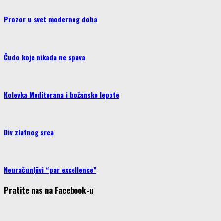
Prozor u svet modernog doba
Čudo koje nikada ne spava
Kolevka Mediterana i božanske lepote
Div zlatnog srca
Neuračunljivi “par excellence”
Pratite nas na Facebook-u