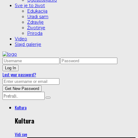
Ugostiteljstvo
Sve je to život
Edukacija
Uradi sam
Zdravlje
Životinje
Priroda
Video
Slajd galerije
Lost your password?
Kultura
Kultura
Vidi sve