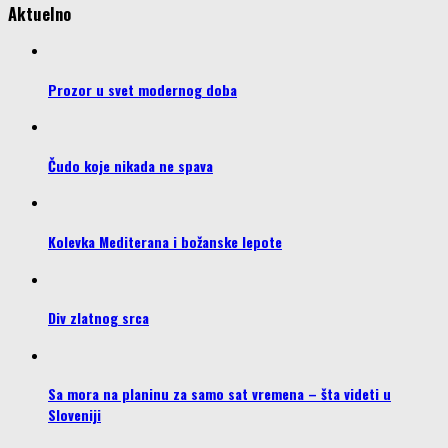
Aktuelno
Prozor u svet modernog doba
Čudo koje nikada ne spava
Kolevka Mediterana i božanske lepote
Div zlatnog srca
Sa mora na planinu za samo sat vremena – šta videti u
Sloveniji