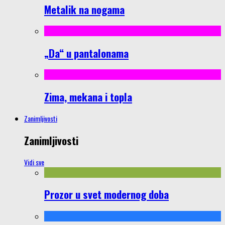
Metalik na nogama
„Da“ u pantalonama
Zima, mekana i topla
Zanimljivosti
Zanimljivosti
Vidi sve
Prozor u svet modernog doba