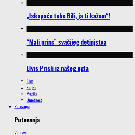
„Iskopaće tebe Bili, ja ti kažem“!
“Mali princ” svačijeg detinjstva
Elvis Prisli iz našeg ugla
Film
Knjiga
Muzika
Umetnost
Putovanja
Putovanja
Vidi sve