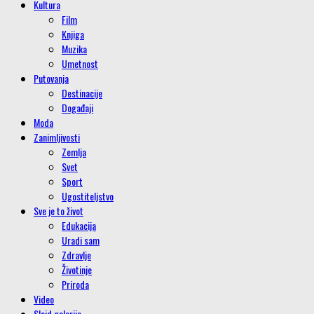
Kultura
Film
Knjiga
Muzika
Umetnost
Putovanja
Destinacije
Događaji
Moda
Zanimljivosti
Zemlja
Svet
Sport
Ugostiteljstvo
Sve je to život
Edukacija
Uradi sam
Zdravlje
Životinje
Priroda
Video
Slajd galerije