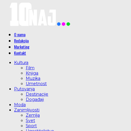
O nama
Redakcija
Marketing
Kontakt
Kultura
Film
Knjiga
Muzika
Umetnost
Putovanja
Destinacije
Događaji
Moda
Zanimljivosti
Zemlja
Svet
Sport