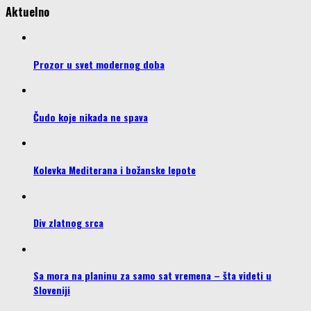
Aktuelno
Prozor u svet modernog doba
Čudo koje nikada ne spava
Kolevka Mediterana i božanske lepote
Div zlatnog srca
Sa mora na planinu za samo sat vremena – šta videti u
Sloveniji