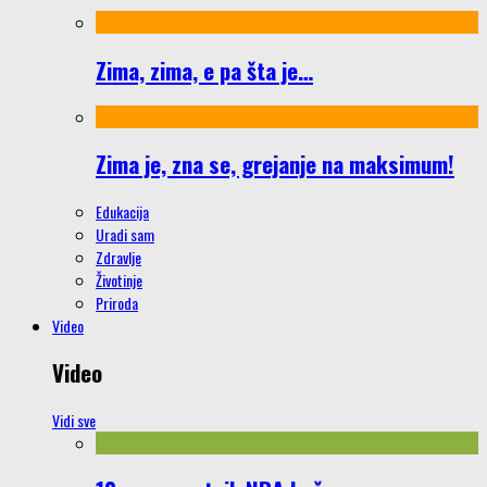
Zima, zima, e pa šta je…
Zima je, zna se, grejanje na maksimum!
Edukacija
Uradi sam
Zdravlje
Životinje
Priroda
Video
Video
Vidi sve