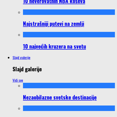
10 neverovatnih NBA koševa
Najstrašniji putevi na zemlji
10 najvećih kruzera na svetu
Slajd galerije
Slajd galerije
Vidi sve
Nezaobilazne svetske destinacije