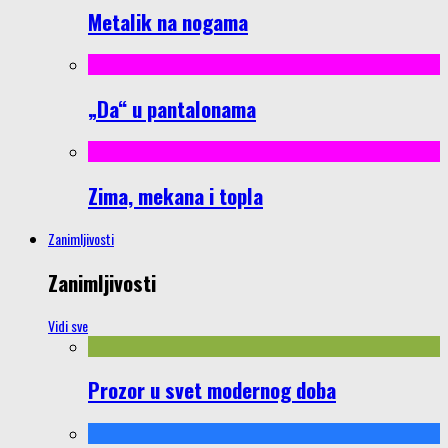
Metalik na nogama
„Da“ u pantalonama
Zima, mekana i topla
Zanimljivosti
Zanimljivosti
Vidi sve
Prozor u svet modernog doba