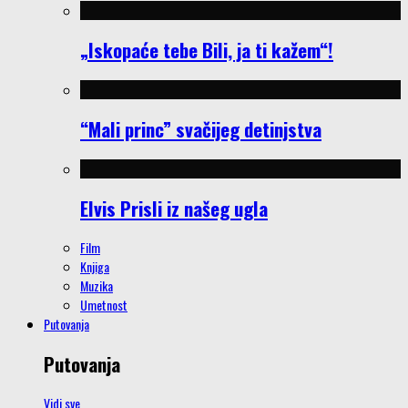
„Iskopaće tebe Bili, ja ti kažem“!
“Mali princ” svačijeg detinjstva
Elvis Prisli iz našeg ugla
Film
Knjiga
Muzika
Umetnost
Putovanja
Putovanja
Vidi sve