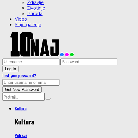
Zdravlje
Životinje
Priroda
Video
Slajd galerije
Lost your password?
Kultura
Kultura
Vidi sve