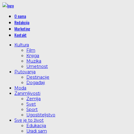
O nama
Redakcija
Marketing
Kontakt
Kultura
Film
Knjiga
Muzika
Umetnost
Putovanja
Destinacije
Događaji
Moda
Zanimljivosti
Zemlja
Svet
Sport
Ugostiteljstvo
Sve je to život
Edukacija
Uradi sam