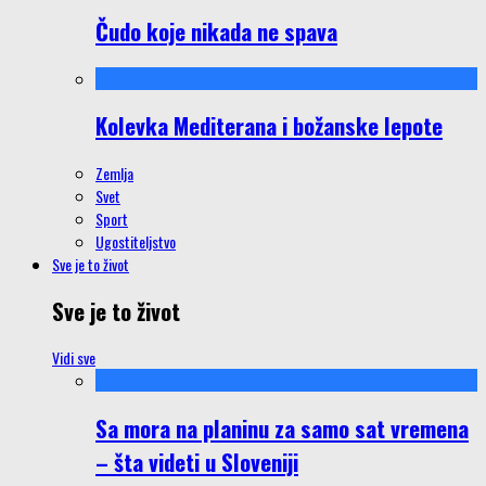
Čudo koje nikada ne spava
Kolevka Mediterana i božanske lepote
Zemlja
Svet
Sport
Ugostiteljstvo
Sve je to život
Sve je to život
Vidi sve
Sa mora na planinu za samo sat vremena
– šta videti u Sloveniji