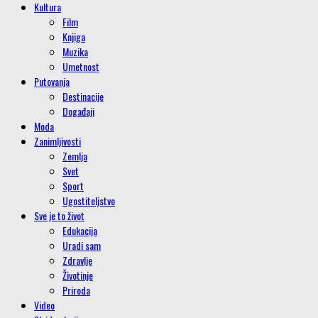
Kultura
Film
Knjiga
Muzika
Umetnost
Putovanja
Destinacije
Događaji
Moda
Zanimljivosti
Zemlja
Svet
Sport
Ugostiteljstvo
Sve je to život
Edukacija
Uradi sam
Zdravlje
Životinje
Priroda
Video