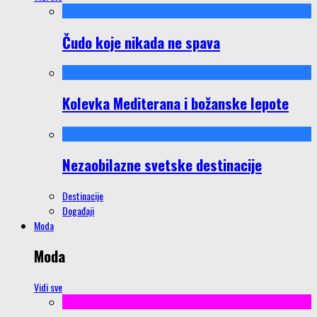
Čudo koje nikada ne spava
Kolevka Mediterana i božanske lepote
Nezaobilazne svetske destinacije
Destinacije
Događaji
Moda
Moda
Vidi sve