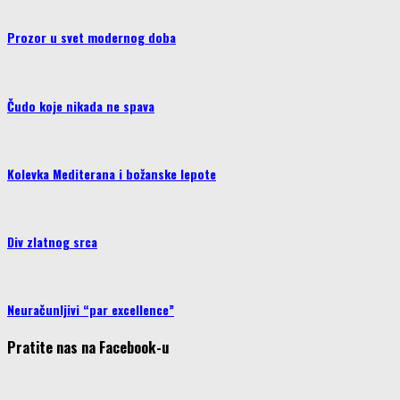
Prozor u svet modernog doba
Čudo koje nikada ne spava
Kolevka Mediterana i božanske lepote
Div zlatnog srca
Neuračunljivi “par excellence”
Pratite nas na Facebook-u