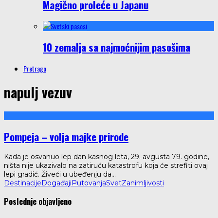
Magično proleće u Japanu
10 zemalja sa najmoćnijim pasošima
Pretraga
napulj vezuv
Pompeja – volja majke prirode
Kada je osvanuo lep dan kasnog leta, 29. avgusta 79. godine,
ništa nije ukazivalo na zatiruću katastrofu koja će strefiti ovaj
lepi gradić. Živeći u ubeđenju da
...
Destinacije
Događaji
Putovanja
Svet
Zanimljivosti
Poslednje objavljeno