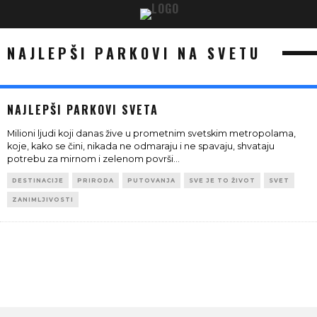
NAJLEPŠI PARKOVI NA SVETU
NAJLEPŠI PARKOVI SVETA
Milioni ljudi koji danas žive u prometnim svetskim metropolama,
koje, kako se čini, nikada ne odmaraju i ne spavaju, shvataju
potrebu za mirnom i zelenom površi
...
DESTINACIJE
PRIRODA
PUTOVANJA
SVE JE TO ŽIVOT
SVET
ZANIMLJIVOSTI