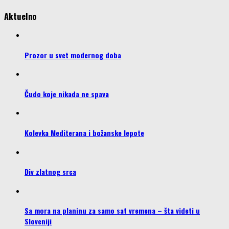
Aktuelno
Prozor u svet modernog doba
Čudo koje nikada ne spava
Kolevka Mediterana i božanske lepote
Div zlatnog srca
Sa mora na planinu za samo sat vremena – šta videti u
Sloveniji