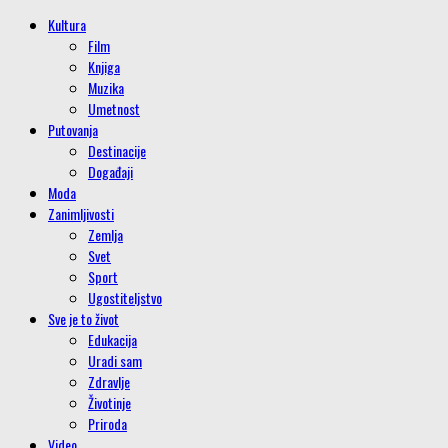
Kultura
Film
Knjiga
Muzika
Umetnost
Putovanja
Destinacije
Događaji
Moda
Zanimljivosti
Zemlja
Svet
Sport
Ugostiteljstvo
Sve je to život
Edukacija
Uradi sam
Zdravlje
Životinje
Priroda
Video