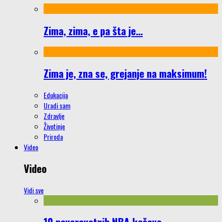
Zima, zima, e pa šta je…
Zima je, zna se, grejanje na maksimum!
Edukacija
Uradi sam
Zdravlje
Životinje
Priroda
Video
Video
Vidi sve
10 neverovatnih NBA koševa