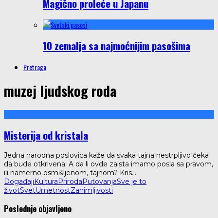
Magično proleće u Japanu
10 zemalja sa najmoćnijim pasošima
Pretraga
muzej ljudskog roda
Misterija od kristala
Jedna narodna poslovica kaže da svaka tajna nestrpljivo čeka
da bude otkrivena. A da li ovde zaista imamo posla sa pravom,
ili namerno osmišljenom, tajnom? Kris
...
Događaji
Kultura
Priroda
Putovanja
Sve je to
život
Svet
Umetnost
Zanimljivosti
Poslednje objavljeno