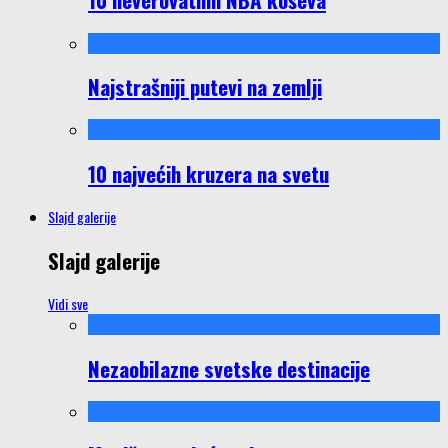
Najstrašniji putevi na zemlji
10 najvećih kruzera na svetu
Slajd galerije
Slajd galerije
Vidi sve
Nezaobilazne svetske destinacije