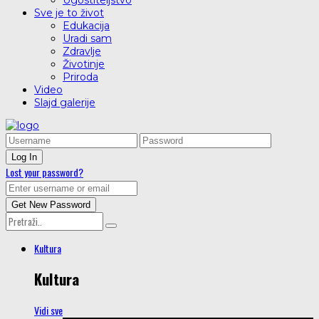
Ugostiteljstvo
Sve je to život
Edukacija
Uradi sam
Zdravlje
Životinje
Priroda
Video
Slajd galerije
Lost your password?
Kultura
Kultura
Vidi sve