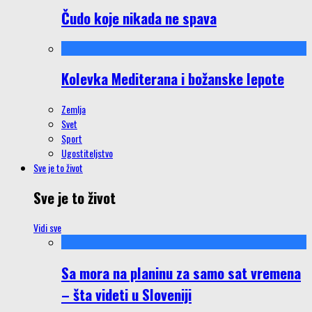
Čudo koje nikada ne spava
Kolevka Mediterana i božanske lepote
Zemlja
Svet
Sport
Ugostiteljstvo
Sve je to život
Sve je to život
Vidi sve
Sa mora na planinu za samo sat vremena
– šta videti u Sloveniji