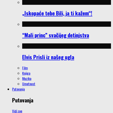
„Iskopaće tebe Bili, ja ti kažem“!
“Mali princ” svačijeg detinjstva
Elvis Prisli iz našeg ugla
Film
Knjiga
Muzika
Umetnost
Putovanja
Putovanja
Vidi sve