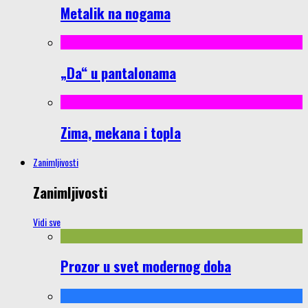
Metalik na nogama
„Da“ u pantalonama
Zima, mekana i topla
Zanimljivosti
Zanimljivosti
Vidi sve
Prozor u svet modernog doba