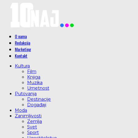
O nama
Redakcija
Marketing
Kontakt
Kultura
Film
Knjiga
Muzika
Umetnost
Putovanja
Destinacije
Događaji
Moda
Zanimljivosti
Zemlja
Svet
Sport