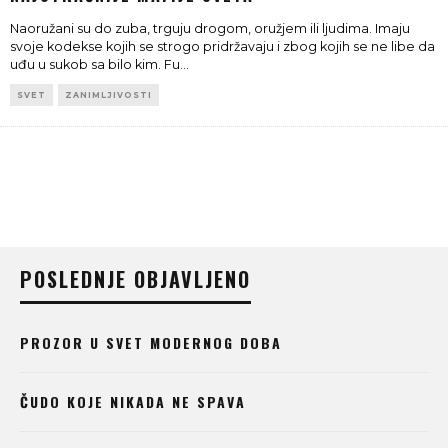
Naoružani su do zuba, trguju drogom, oružjem ili ljudima. Imaju
svoje kodekse kojih se strogo pridržavaju i zbog kojih se ne libe da
uđu u sukob sa bilo kim. Fu
...
SVET
ZANIMLJIVOSTI
POSLEDNJE OBJAVLJENO
PROZOR U SVET MODERNOG DOBA
ČUDO KOJE NIKADA NE SPAVA