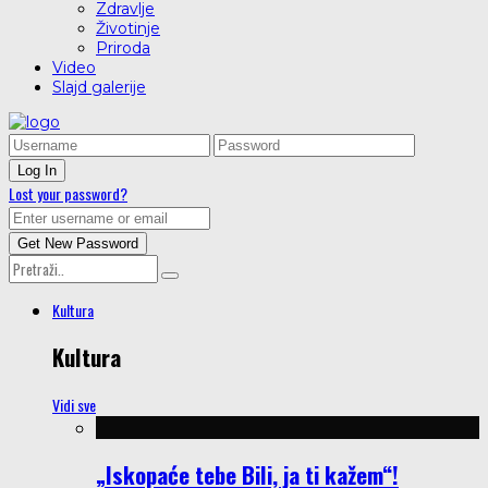
Zdravlje
Životinje
Priroda
Video
Slajd galerije
Lost your password?
Kultura
Kultura
Vidi sve
„Iskopaće tebe Bili, ja ti kažem“!