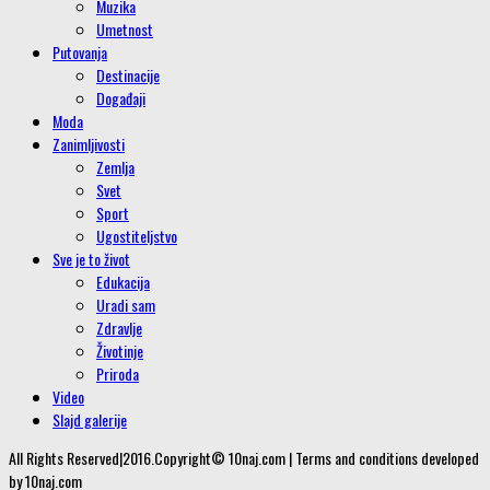
Muzika
Umetnost
Putovanja
Destinacije
Događaji
Moda
Zanimljivosti
Zemlja
Svet
Sport
Ugostiteljstvo
Sve je to život
Edukacija
Uradi sam
Zdravlje
Životinje
Priroda
Video
Slajd galerije
All Rights Reserved|2016.Copyright© 10naj.com | Terms and conditions developed
by 10naj.com