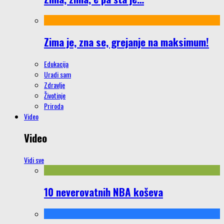
Zima je, zna se, grejanje na maksimum!
Edukacija
Uradi sam
Zdravlje
Životinje
Priroda
Video
Video
Vidi sve
10 neverovatnih NBA koševa