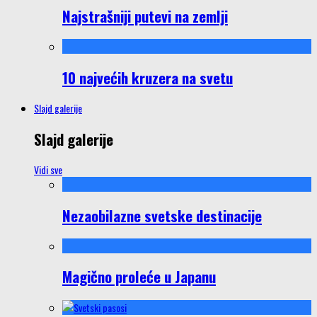
Najstrašniji putevi na zemlji
10 najvećih kruzera na svetu
Slajd galerije
Slajd galerije
Vidi sve
Nezaobilazne svetske destinacije
Magično proleće u Japanu