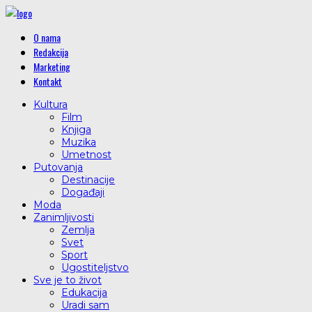
O nama
Redakcija
Marketing
Kontakt
Kultura
Film
Knjiga
Muzika
Umetnost
Putovanja
Destinacije
Događaji
Moda
Zanimljivosti
Zemlja
Svet
Sport
Ugostiteljstvo
Sve je to život
Edukacija
Uradi sam