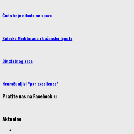
Čudo koje nikada ne spava
Kolevka Mediterana i božanske lepote
Div zlatnog srca
Neuračunljivi “par excellence”
Pratite nas na Facebook-u
Aktuelno