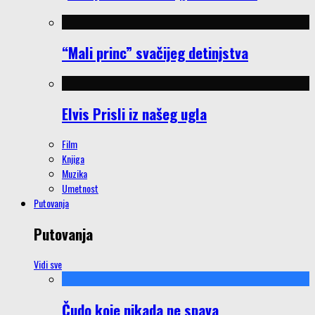
“Mali princ” svačijeg detinjstva
Elvis Prisli iz našeg ugla
Film
Knjiga
Muzika
Umetnost
Putovanja
Putovanja
Vidi sve
Čudo koje nikada ne spava