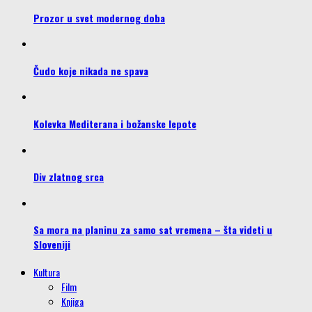
Prozor u svet modernog doba
Čudo koje nikada ne spava
Kolevka Mediterana i božanske lepote
Div zlatnog srca
Sa mora na planinu za samo sat vremena – šta videti u
Sloveniji
Kultura
Film
Knjiga