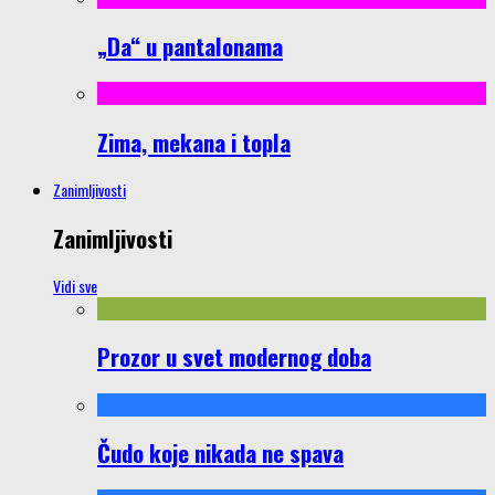
„Da“ u pantalonama
Zima, mekana i topla
Zanimljivosti
Zanimljivosti
Vidi sve
Prozor u svet modernog doba
Čudo koje nikada ne spava