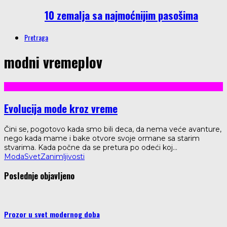
10 zemalja sa najmoćnijim pasošima
Pretraga
modni vremeplov
Evolucija mode kroz vreme
Čini se, pogotovo kada smo bili deca, da nema veće avanture,
nego kada mame i bake otvore svoje ormane sa starim
stvarima. Kada počne da se pretura po odeći koj
...
Moda
Svet
Zanimljivosti
Poslednje objavljeno
Prozor u svet modernog doba