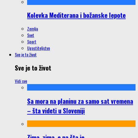
Kolevka Mediterana i božanske lepote
Zemlja
Svet
Sport
Ugostiteljstvo
Sve je to život
Sve je to život
Vidi sve
Sa mora na planinu za samo sat vremena
– šta videti u Sloveniji
Zima, zima, e pa šta je…