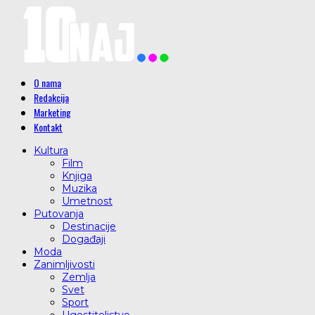
O nama
Redakcija
Marketing
Kontakt
Kultura
Film
Knjiga
Muzika
Umetnost
Putovanja
Destinacije
Događaji
Moda
Zanimljivosti
Zemlja
Svet
Sport