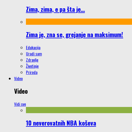
Zima, zima, e pa šta je…
Zima je, zna se, grejanje na maksimum!
Edukacija
Uradi sam
Zdravlje
Životinje
Priroda
Video
Video
Vidi sve
10 neverovatnih NBA koševa