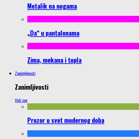
Metalik na nogama
„Da“ u pantalonama
Zima, mekana i topla
Zanimljivosti
Zanimljivosti
Vidi sve
Prozor u svet modernog doba