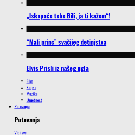
„Iskopaće tebe Bili, ja ti kažem“!
“Mali princ” svačijeg detinjstva
Elvis Prisli iz našeg ugla
Film
Knjiga
Muzika
Umetnost
Putovanja
Putovanja
Vidi sve