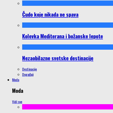
Čudo koje nikada ne spava
Kolevka Mediterana i božanske lepote
Nezaobilazne svetske destinacije
Destinacije
Događaji
Moda
Moda
Vidi sve