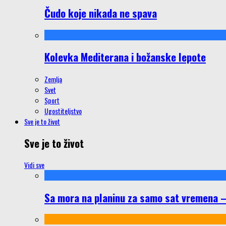
Čudo koje nikada ne spava
Kolevka Mediterana i božanske lepote
Zemlja
Svet
Sport
Ugostiteljstvo
Sve je to život
Sve je to život
Vidi sve
Sa mora na planinu za samo sat vremena – š