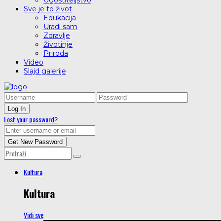
Ugostiteljstvo
Sve je to život
Edukacija
Uradi sam
Zdravlje
Životinje
Priroda
Video
Slajd galerije
Lost your password?
Kultura
Kultura
Vidi sve