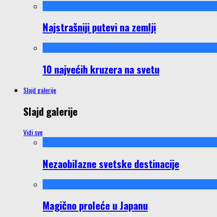
Najstrašniji putevi na zemlji
10 najvećih kruzera na svetu
Slajd galerije
Slajd galerije
Vidi sve
Nezaobilazne svetske destinacije
Magično proleće u Japanu