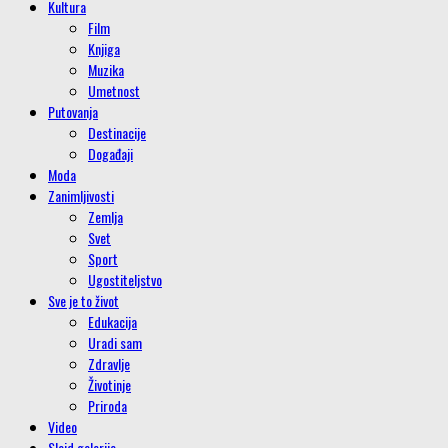
Kultura
Film
Knjiga
Muzika
Umetnost
Putovanja
Destinacije
Događaji
Moda
Zanimljivosti
Zemlja
Svet
Sport
Ugostiteljstvo
Sve je to život
Edukacija
Uradi sam
Zdravlje
Životinje
Priroda
Video
Slajd galerije