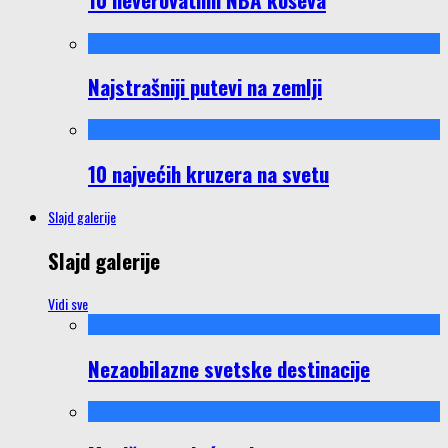
Najstrašniji putevi na zemlji
10 najvećih kruzera na svetu
Slajd galerije
Slajd galerije
Vidi sve
Nezaobilazne svetske destinacije