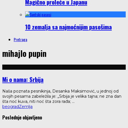
Magično proleće u Japanu
10 zemalja sa najmoćnijim pasošima
Pretraga
mihajlo pupin
Mi o nama: Srbija
Naša poznata pesnikinja, Desanka Maksimović, u jednoj od
svojih pesama zabeležila je: „Srbija je velika tajna; ne zna dan
šta noć kuva, niti noć šta zora rađa;
...
beograd
Zemlja
Poslednje objavljeno