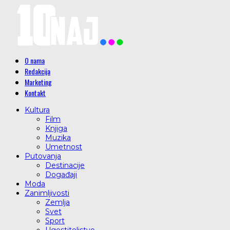
O nama
Redakcija
Marketing
Kontakt
Kultura
Film
Knjiga
Muzika
Umetnost
Putovanja
Destinacije
Događaji
Moda
Zanimljivosti
Zemlja
Svet
Sport