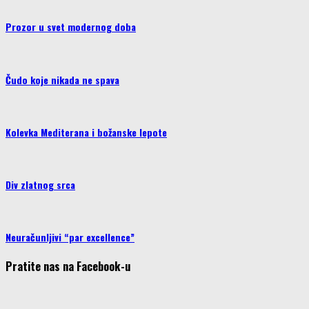
Prozor u svet modernog doba
Čudo koje nikada ne spava
Kolevka Mediterana i božanske lepote
Div zlatnog srca
Neuračunljivi “par excellence”
Pratite nas na Facebook-u