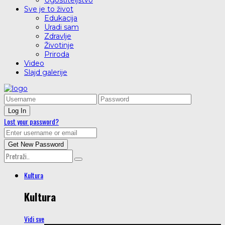
Ugostiteljstvo
Sve je to život
Edukacija
Uradi sam
Zdravlje
Životinje
Priroda
Video
Slajd galerije
Lost your password?
Kultura
Kultura
Vidi sve