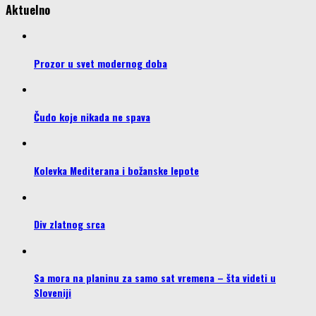
Aktuelno
Prozor u svet modernog doba
Čudo koje nikada ne spava
Kolevka Mediterana i božanske lepote
Div zlatnog srca
Sa mora na planinu za samo sat vremena – šta videti u
Sloveniji