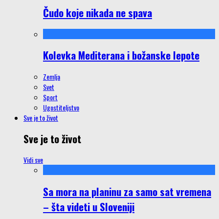
Čudo koje nikada ne spava
Kolevka Mediterana i božanske lepote
Zemlja
Svet
Sport
Ugostiteljstvo
Sve je to život
Sve je to život
Vidi sve
Sa mora na planinu za samo sat vremena
– šta videti u Sloveniji