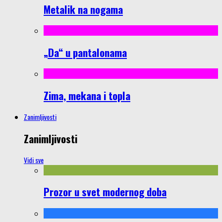
Metalik na nogama
„Da“ u pantalonama
Zima, mekana i topla
Zanimljivosti
Zanimljivosti
Vidi sve
Prozor u svet modernog doba