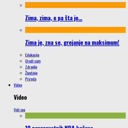
Zima, zima, e pa šta je…
Zima je, zna se, grejanje na maksimum!
Edukacija
Uradi sam
Zdravlje
Životinje
Priroda
Video
Video
Vidi sve
10 neverovatnih NBA koševa