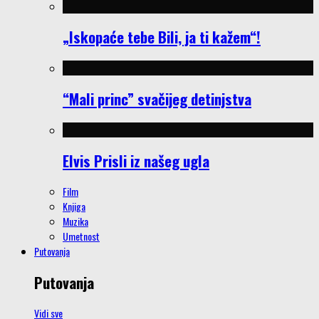
„Iskopaće tebe Bili, ja ti kažem“!
“Mali princ” svačijeg detinjstva
Elvis Prisli iz našeg ugla
Film
Knjiga
Muzika
Umetnost
Putovanja
Putovanja
Vidi sve