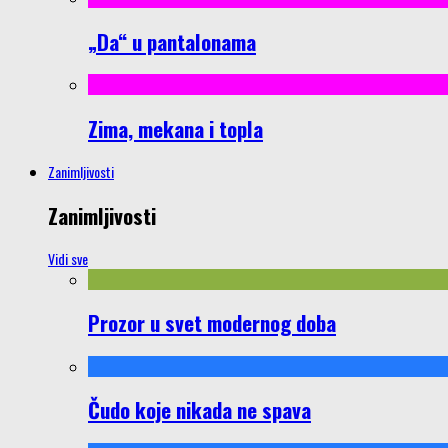
„Da“ u pantalonama
Zima, mekana i topla
Zanimljivosti
Zanimljivosti
Vidi sve
Prozor u svet modernog doba
Čudo koje nikada ne spava