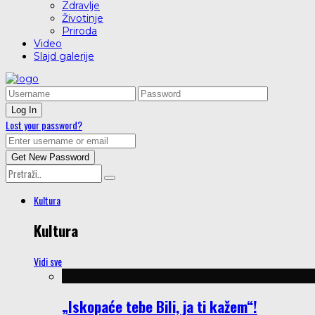
Zdravlje
Životinje
Priroda
Video
Slajd galerije
Lost your password?
Kultura
Kultura
Vidi sve
„Iskopaće tebe Bili, ja ti kažem“!