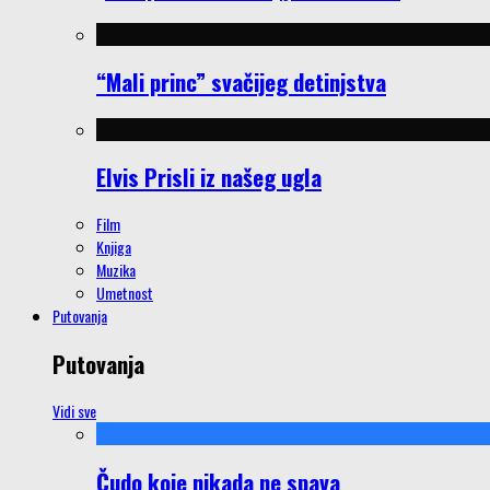
“Mali princ” svačijeg detinjstva
Elvis Prisli iz našeg ugla
Film
Knjiga
Muzika
Umetnost
Putovanja
Putovanja
Vidi sve
Čudo koje nikada ne spava