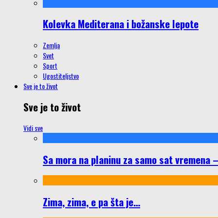
Kolevka Mediterana i božanske lepote
Zemlja
Svet
Sport
Ugostiteljstvo
Sve je to život
Sve je to život
Vidi sve
Sa mora na planinu za samo sat vremena – š
Zima, zima, e pa šta je…