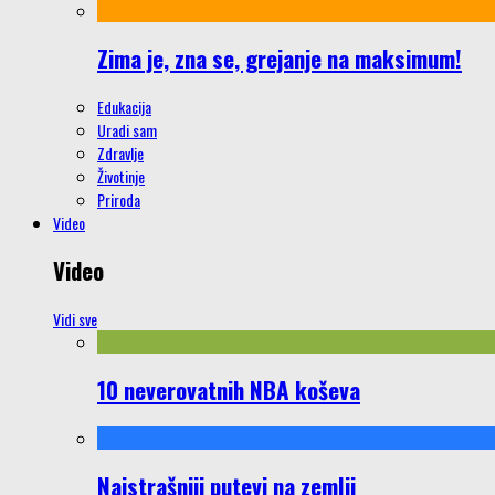
Zima je, zna se, grejanje na maksimum!
Edukacija
Uradi sam
Zdravlje
Životinje
Priroda
Video
Video
Vidi sve
10 neverovatnih NBA koševa
Najstrašniji putevi na zemlji