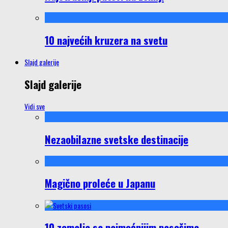
10 najvećih kruzera na svetu
Slajd galerije
Slajd galerije
Vidi sve
Nezaobilazne svetske destinacije
Magično proleće u Japanu
10 zemalja sa najmoćnijim pasošima