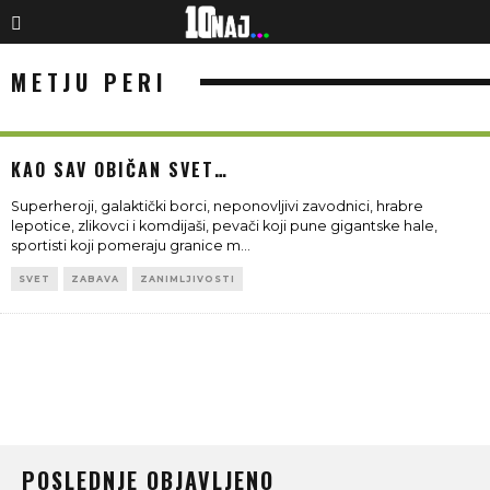
METJU PERI
KAO SAV OBIČAN SVET…
Superheroji, galaktički borci, neponovljivi zavodnici, hrabre
lepotice, zlikovci i komdijaši, pevači koji pune gigantske hale,
sportisti koji pomeraju granice m
...
SVET
ZABAVA
ZANIMLJIVOSTI
POSLEDNJE OBJAVLJENO