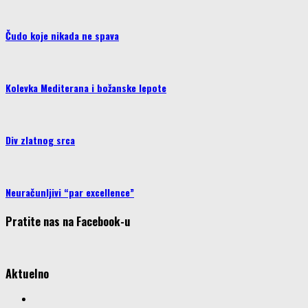
Čudo koje nikada ne spava
Kolevka Mediterana i božanske lepote
Div zlatnog srca
Neuračunljivi “par excellence”
Pratite nas na Facebook-u
Aktuelno