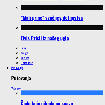
“Mali princ” svačijeg detinjstva
Elvis Prisli iz našeg ugla
Film
Knjiga
Muzika
Umetnost
Putovanja
Putovanja
Vidi sve
Čudo koje nikada ne spava