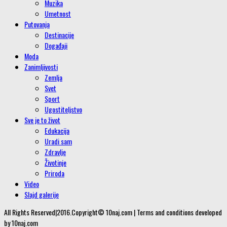
Muzika
Umetnost
Putovanja
Destinacije
Događaji
Moda
Zanimljivosti
Zemlja
Svet
Sport
Ugostiteljstvo
Sve je to život
Edukacija
Uradi sam
Zdravlje
Životinje
Priroda
Video
Slajd galerije
All Rights Reserved|2016.Copyright© 10naj.com | Terms and conditions developed
by 10naj.com