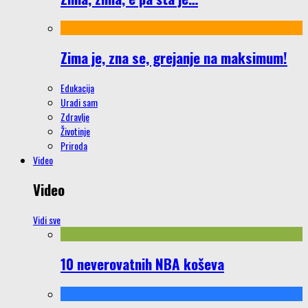
Zima je, zna se, grejanje na maksimum!
Edukacija
Uradi sam
Zdravlje
Životinje
Priroda
Video
Video
Vidi sve
10 neverovatnih NBA koševa