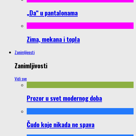
„Da“ u pantalonama
Zima, mekana i topla
Zanimljivosti
Zanimljivosti
Vidi sve
Prozor u svet modernog doba
Čudo koje nikada ne spava