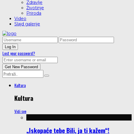
Zdravlje
Životinje
Priroda
Video
Slajd galerije
Lost your password?
Kultura
Kultura
Vidi sve
„Iskopaće tebe Bili, ja ti kažem“!