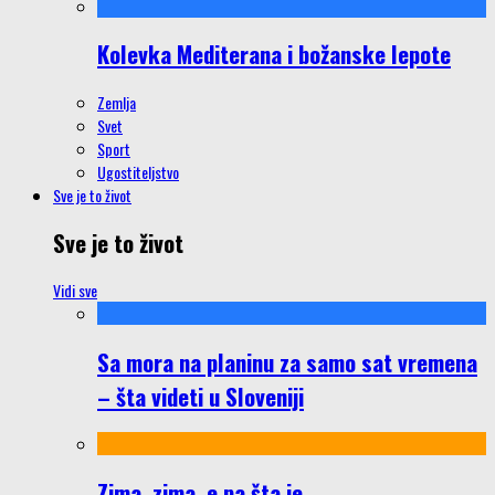
Kolevka Mediterana i božanske lepote
Zemlja
Svet
Sport
Ugostiteljstvo
Sve je to život
Sve je to život
Vidi sve
Sa mora na planinu za samo sat vremena
– šta videti u Sloveniji
Zima, zima, e pa šta je…