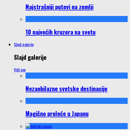
Najstrašniji putevi na zemlji
10 najvećih kruzera na svetu
Slajd galerije
Slajd galerije
Vidi sve
Nezaobilazne svetske destinacije
Magično proleće u Japanu