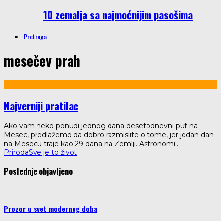
10 zemalja sa najmoćnijim pasošima
Pretraga
mesečev prah
Najverniji pratilac
Ako vam neko ponudi jednog dana desetodnevni put na
Mesec, predlažemo da dobro razmislite o tome, jer jedan dan
na Mesecu traje kao 29 dana na Zemlji. Astronomi
...
Priroda
Sve je to život
Poslednje objavljeno
Prozor u svet modernog doba