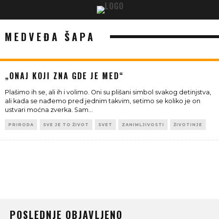
MEDVEĐA ŠAPA
„ONAJ KOJI ZNA GDE JE MED“
Plašimo ih se, ali ih i volimo. Oni su plišani simbol svakog detinjstva,
ali kada se nađemo pred jednim takvim, setimo se koliko je on
ustvari moćna zverka. Sam
...
PRIRODA
SVE JE TO ŽIVOT
SVET
ZANIMLJIVOSTI
ŽIVOTINJE
POSLEDNJE OBJAVLJENO