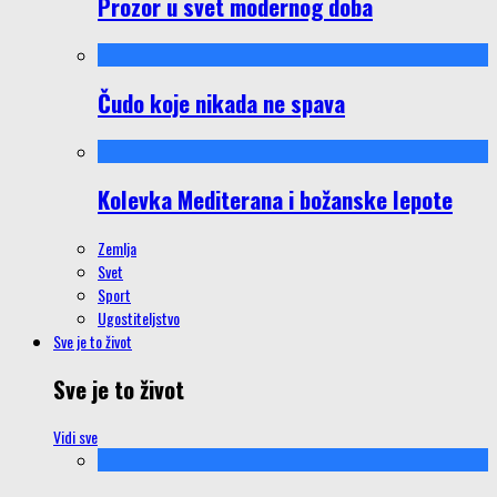
Prozor u svet modernog doba
Čudo koje nikada ne spava
Kolevka Mediterana i božanske lepote
Zemlja
Svet
Sport
Ugostiteljstvo
Sve je to život
Sve je to život
Vidi sve