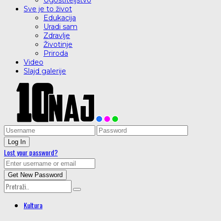
Ugostiteljstvo
Sve je to život
Edukacija
Uradi sam
Zdravlje
Životinje
Priroda
Video
Slajd galerije
Lost your password?
Kultura