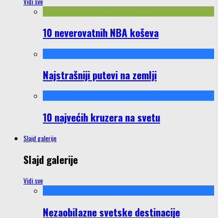
Vidi sve
10 neverovatnih NBA koševa
Najstrašniji putevi na zemlji
10 najvećih kruzera na svetu
Slajd galerije
Slajd galerije
Vidi sve
Nezaobilazne svetske destinacije