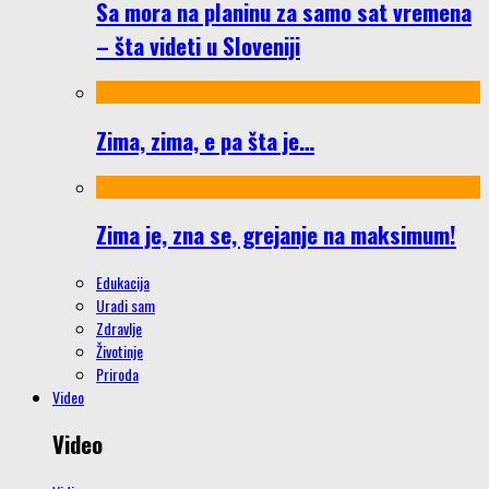
Sa mora na planinu za samo sat vremena
– šta videti u Sloveniji
Zima, zima, e pa šta je…
Zima je, zna se, grejanje na maksimum!
Edukacija
Uradi sam
Zdravlje
Životinje
Priroda
Video
Video