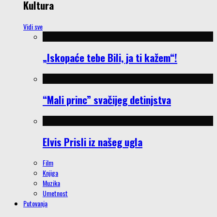
Kultura
Vidi sve
„Iskopaće tebe Bili, ja ti kažem“!
“Mali princ” svačijeg detinjstva
Elvis Prisli iz našeg ugla
Film
Knjiga
Muzika
Umetnost
Putovanja