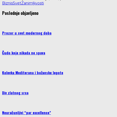
Biznis
Svet
Zanimljivosti
Poslednje objavljeno
Prozor u svet modernog doba
Čudo koje nikada ne spava
Kolevka Mediterana i božanske lepote
Div zlatnog srca
Neuračunljivi “par excellence”