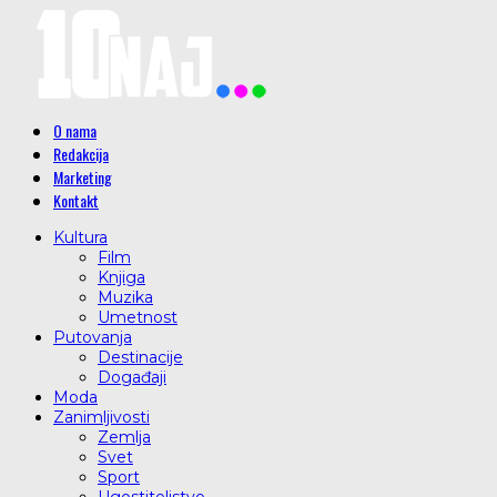
O nama
Redakcija
Marketing
Kontakt
Kultura
Film
Knjiga
Muzika
Umetnost
Putovanja
Destinacije
Događaji
Moda
Zanimljivosti
Zemlja
Svet
Sport