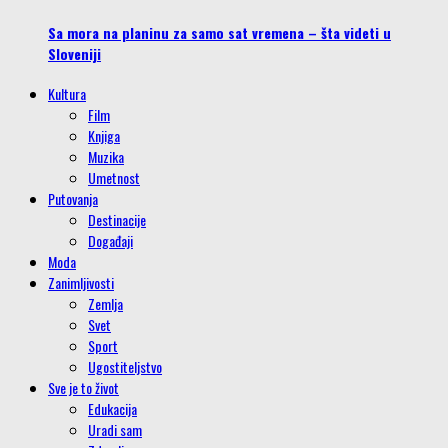
Sa mora na planinu za samo sat vremena – šta videti u
Sloveniji
Kultura
Film
Knjiga
Muzika
Umetnost
Putovanja
Destinacije
Događaji
Moda
Zanimljivosti
Zemlja
Svet
Sport
Ugostiteljstvo
Sve je to život
Edukacija
Uradi sam