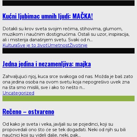
Kućni ljubimac umnih ljudi: MAČKA!
Dotakli su krov sveta svojim rečima, stihovima, glumom,
muzikom i naučnim dostignućima. Ostali su uzor, inspiracija,
ali i misterija današnjem svetu. Svaki od n
...
Kultura
Sve je to život
Umetnost
Životinje
Jedna jedina i nezamenljiva: majka
Zahvaljujući njoj, kuca srce svakoga od nas. Možda je baš zato
ona jedina osoba na ovom svetu koja nepogrešivo uvek zna
na šta smo mislili, sve i ako to nešto n
...
Uncategorized
Rečeno – ostvareno
Od kako je sveta i veka, javljali su se pojedinci, koji su
propovedali ono što će se tek događati. Neki od njih su bili
naučnici koji su videli dalje, neki, pak
...