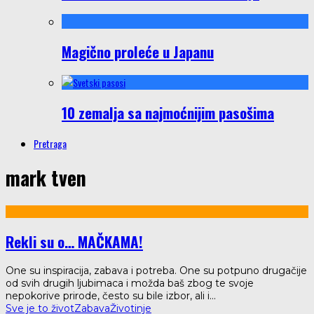
Magično proleće u Japanu
10 zemalja sa najmoćnijim pasošima
Pretraga
mark tven
Rekli su o… MAČKAMA!
One su inspiracija, zabava i potreba. One su potpuno drugačije
od svih drugih ljubimaca i možda baš zbog te svoje
nepokorive prirode, često su bile izbor, ali i
...
Sve je to život
Zabava
Životinje