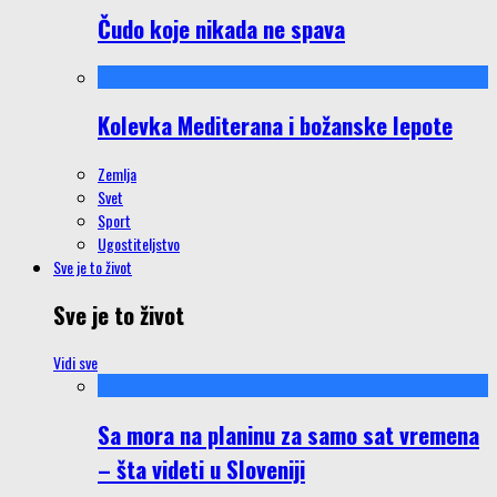
Čudo koje nikada ne spava
Kolevka Mediterana i božanske lepote
Zemlja
Svet
Sport
Ugostiteljstvo
Sve je to život
Sve je to život
Vidi sve
Sa mora na planinu za samo sat vremena
– šta videti u Sloveniji