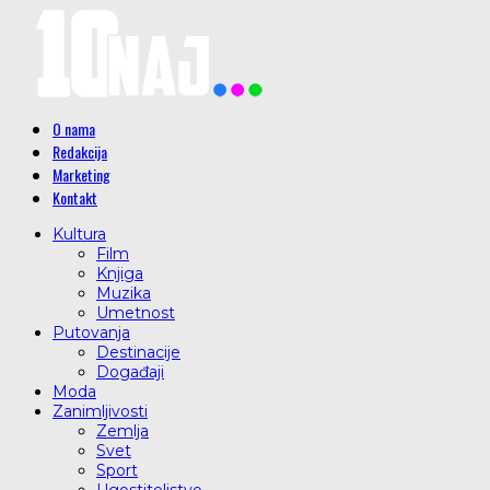
O nama
Redakcija
Marketing
Kontakt
Kultura
Film
Knjiga
Muzika
Umetnost
Putovanja
Destinacije
Događaji
Moda
Zanimljivosti
Zemlja
Svet
Sport