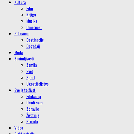
Kultura
Film
Knjiga
Muzika
Umetnost
Putovanja
Destinacije
Događaji
Moda
Zanimljivosti
Zemlja
Svet
Sport
Ugostiteljstvo
Sve je to život
Edukacija
Uradi sam
Zdravlje
Životinje
Priroda
Video
Slajd galerije