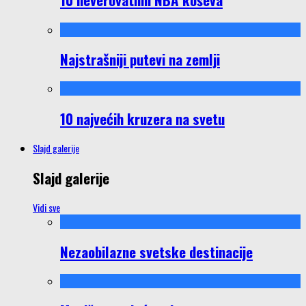
Najstrašniji putevi na zemlji
10 najvećih kruzera na svetu
Slajd galerije
Slajd galerije
Vidi sve
Nezaobilazne svetske destinacije