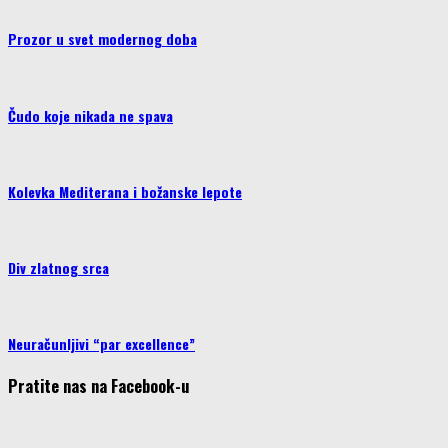
Prozor u svet modernog doba
Čudo koje nikada ne spava
Kolevka Mediterana i božanske lepote
Div zlatnog srca
Neuračunljivi “par excellence”
Pratite nas na Facebook-u