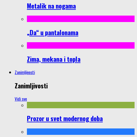
Metalik na nogama
„Da“ u pantalonama
Zima, mekana i topla
Zanimljivosti
Zanimljivosti
Vidi sve
Prozor u svet modernog doba