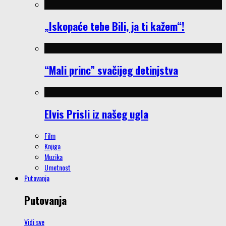
„Iskopaće tebe Bili, ja ti kažem“!
“Mali princ” svačijeg detinjstva
Elvis Prisli iz našeg ugla
Film
Knjiga
Muzika
Umetnost
Putovanja
Putovanja
Vidi sve