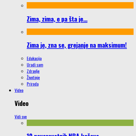
Zima, zima, e pa šta je…
Zima je, zna se, grejanje na maksimum!
Edukacija
Uradi sam
Zdravlje
Životinje
Priroda
Video
Video
Vidi sve
10 neverovatnih NBA koševa