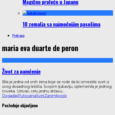
Magično proleće u Japanu
10 zemalja sa najmoćnijim pasošima
Pretraga
maria eva duarte de peron
Život za pamćenje
Bila je jedna od onih žena koje se rode da bi izmestile svet iz
svog dosadnog ležišta. Svojom ljubavlju, oplemenila je jednog
čoveka. Ustvari, celu jednu državu
...
Događaji
Putovanja
Svet
Zanimljivosti
Poslednje objavljeno