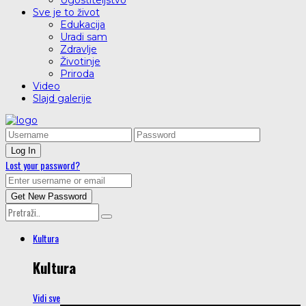
Ugostiteljstvo
Sve je to život
Edukacija
Uradi sam
Zdravlje
Životinje
Priroda
Video
Slajd galerije
Lost your password?
Kultura
Kultura
Vidi sve