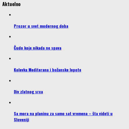
Aktuelno
Prozor u svet modernog doba
Čudo koje nikada ne spava
Kolevka Mediterana i božanske lepote
Div zlatnog srca
Sa mora na planinu za samo sat vremena – šta videti u
Sloveniji