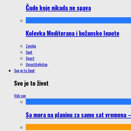
Čudo koje nikada ne spava
Kolevka Mediterana i božanske lepote
Zemlja
Svet
Sport
Ugostiteljstvo
Sve je to život
Sve je to život
Vidi sve
Sa mora na planinu za samo sat vremena – š