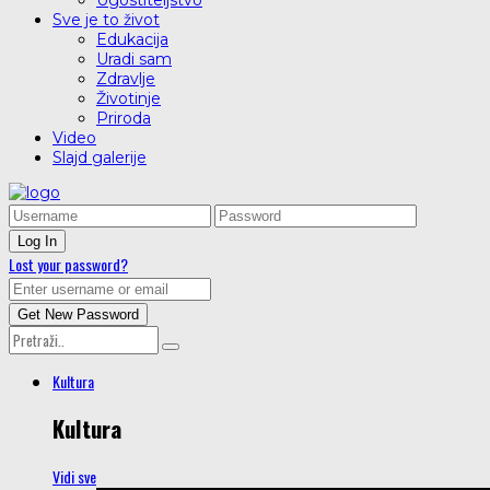
Ugostiteljstvo
Sve je to život
Edukacija
Uradi sam
Zdravlje
Životinje
Priroda
Video
Slajd galerije
Lost your password?
Kultura
Kultura
Vidi sve