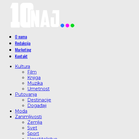
O nama
Redakcija
Marketing
Kontakt
Kultura
Film
Knjiga
Muzika
Umetnost
Putovanja
Destinacije
Događaji
Moda
Zanimljivosti
Zemlja
Svet
Sport