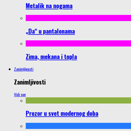
Metalik na nogama
„Da“ u pantalonama
Zima, mekana i topla
Zanimljivosti
Zanimljivosti
Vidi sve
Prozor u svet modernog doba