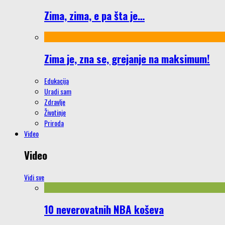
Zima, zima, e pa šta je…
Zima je, zna se, grejanje na maksimum!
Edukacija
Uradi sam
Zdravlje
Životinje
Priroda
Video
Video
Vidi sve
10 neverovatnih NBA koševa