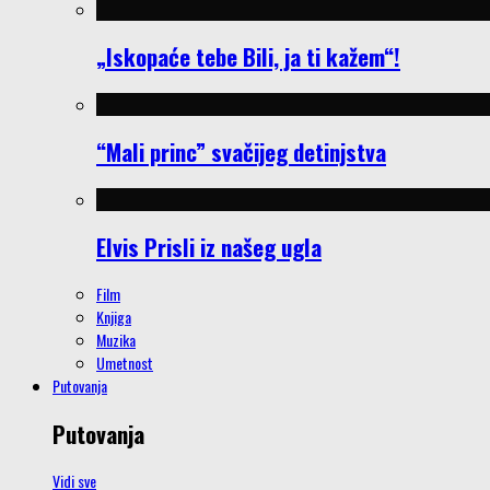
„Iskopaće tebe Bili, ja ti kažem“!
“Mali princ” svačijeg detinjstva
Elvis Prisli iz našeg ugla
Film
Knjiga
Muzika
Umetnost
Putovanja
Putovanja
Vidi sve