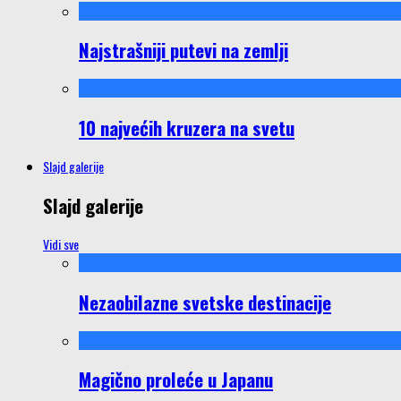
Najstrašniji putevi na zemlji
10 najvećih kruzera na svetu
Slajd galerije
Slajd galerije
Vidi sve
Nezaobilazne svetske destinacije
Magično proleće u Japanu