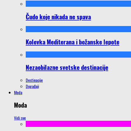
Čudo koje nikada ne spava
Kolevka Mediterana i božanske lepote
Nezaobilazne svetske destinacije
Destinacije
Događaji
Moda
Moda
Vidi sve