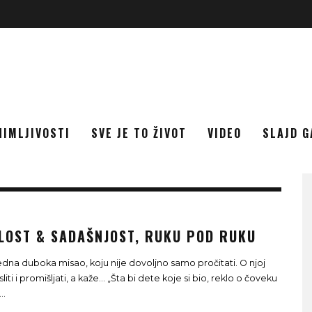
NIMLJIVOSTI
SVE JE TO ŽIVOT
VIDEO
SLAJD G
LOST & SADAŠNJOST, RUKU POD RUKU
jedna duboka misao, koju nije dovoljno samo pročitati. O njoj
liti i promišljati, a kaže... „Šta bi dete koje si bio, reklo o čoveku
...