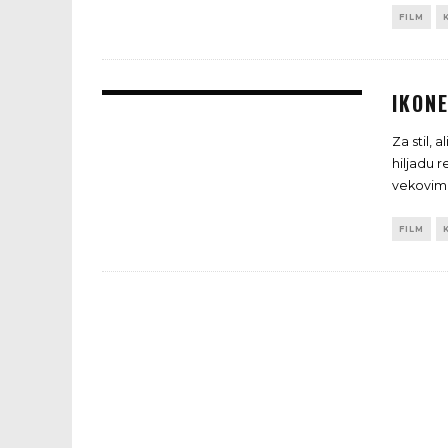
FILM
IKONE
Za stil, 
hiljadu 
vekovim
FILM