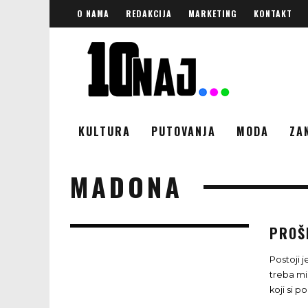
O NAMA
REDAKCIJA
MARKETING
KONTAKT
KULTURA
PUTOVANJA
MODA
ZA
MADONA
PROŠ
Postoji 
treba mis
koji si po