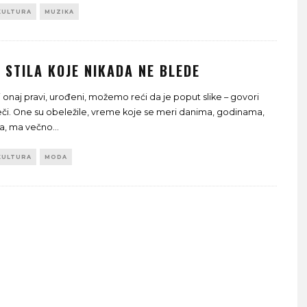
KULTURA
MUZIKA
 STILA KOJE NIKADA NE BLEDE
ali onaj pravi, urođeni, možemo reći da je poput slike – govori
reči. One su obeležile, vreme koje se meri danima, godinama,
a, ma večno
...
KULTURA
MODA