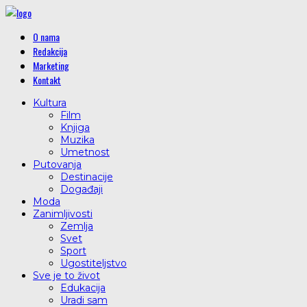
O nama
Redakcija
Marketing
Kontakt
Kultura
Film
Knjiga
Muzika
Umetnost
Putovanja
Destinacije
Događaji
Moda
Zanimljivosti
Zemlja
Svet
Sport
Ugostiteljstvo
Sve je to život
Edukacija
Uradi sam