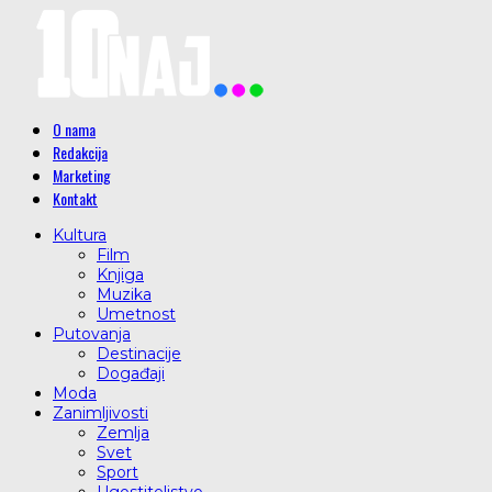
O nama
Redakcija
Marketing
Kontakt
Kultura
Film
Knjiga
Muzika
Umetnost
Putovanja
Destinacije
Događaji
Moda
Zanimljivosti
Zemlja
Svet
Sport