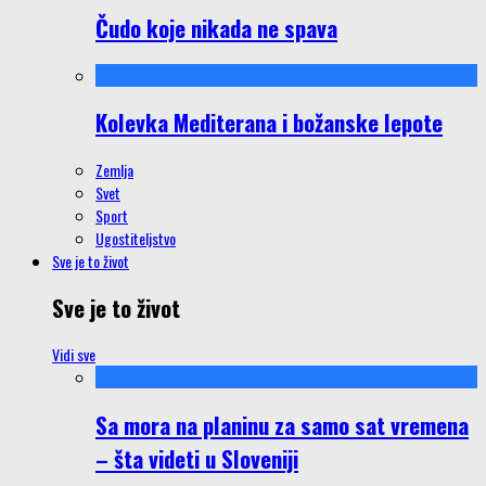
Čudo koje nikada ne spava
Kolevka Mediterana i božanske lepote
Zemlja
Svet
Sport
Ugostiteljstvo
Sve je to život
Sve je to život
Vidi sve
Sa mora na planinu za samo sat vremena
– šta videti u Sloveniji