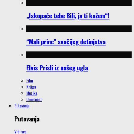
„Iskopaće tebe Bili, ja ti kažem“!
“Mali princ” svačijeg detinjstva
Elvis Prisli iz našeg ugla
Film
Knjiga
Muzika
Umetnost
Putovanja
Putovanja
Vidi sve