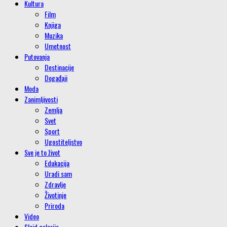
Kultura
Film
Knjiga
Muzika
Umetnost
Putovanja
Destinacije
Događaji
Moda
Zanimljivosti
Zemlja
Svet
Sport
Ugostiteljstvo
Sve je to život
Edukacija
Uradi sam
Zdravlje
Životinje
Priroda
Video
Slajd galerije