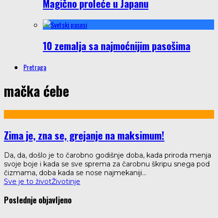
Magično proleće u Japanu
10 zemalja sa najmoćnijim pasošima
Pretraga
mačka ćebe
Zima je, zna se, grejanje na maksimum!
Da, da, došlo je to čarobno godišnje doba, kada priroda menja
svoje boje i kada se sve sprema za čarobnu škripu snega pod
čizmama, doba kada se nose najmekaniji
...
Sve je to život
Životinje
Poslednje objavljeno