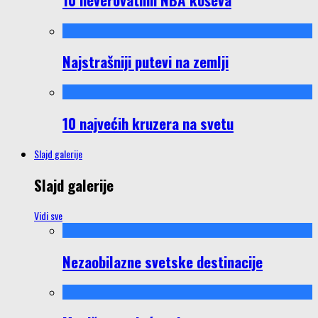
Najstrašniji putevi na zemlji
10 najvećih kruzera na svetu
Slajd galerije
Slajd galerije
Vidi sve
Nezaobilazne svetske destinacije