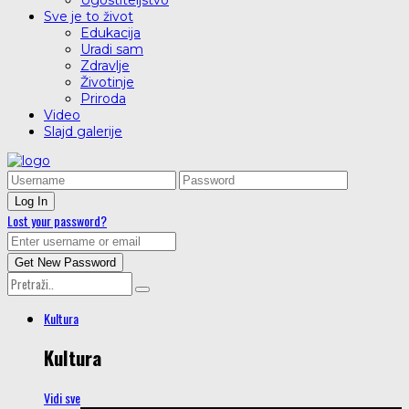
Ugostiteljstvo
Sve je to život
Edukacija
Uradi sam
Zdravlje
Životinje
Priroda
Video
Slajd galerije
Lost your password?
Kultura
Kultura
Vidi sve