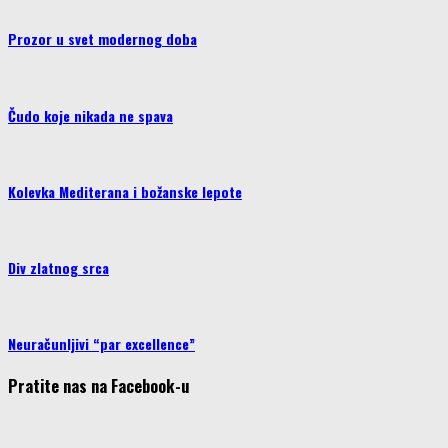
Prozor u svet modernog doba
Čudo koje nikada ne spava
Kolevka Mediterana i božanske lepote
Div zlatnog srca
Neuračunljivi “par excellence”
Pratite nas na Facebook-u