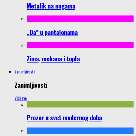
Metalik na nogama
„Da“ u pantalonama
Zima, mekana i topla
Zanimljivosti
Zanimljivosti
Vidi sve
Prozor u svet modernog doba