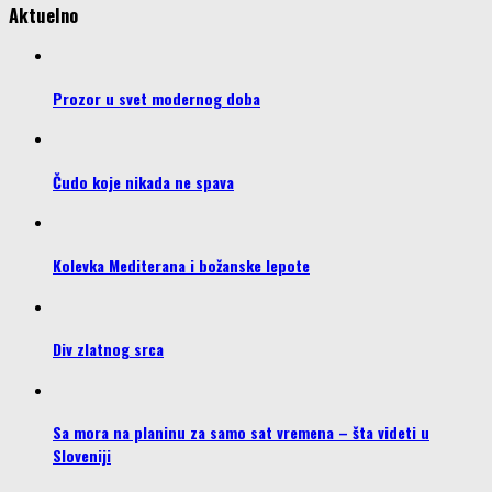
Aktuelno
Prozor u svet modernog doba
Čudo koje nikada ne spava
Kolevka Mediterana i božanske lepote
Div zlatnog srca
Sa mora na planinu za samo sat vremena – šta videti u
Sloveniji