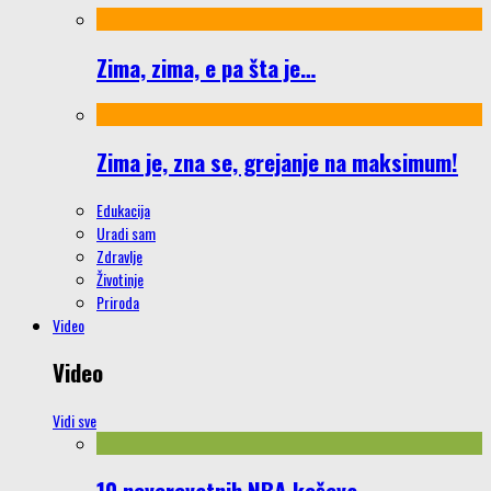
Zima, zima, e pa šta je…
Zima je, zna se, grejanje na maksimum!
Edukacija
Uradi sam
Zdravlje
Životinje
Priroda
Video
Video
Vidi sve
10 neverovatnih NBA koševa