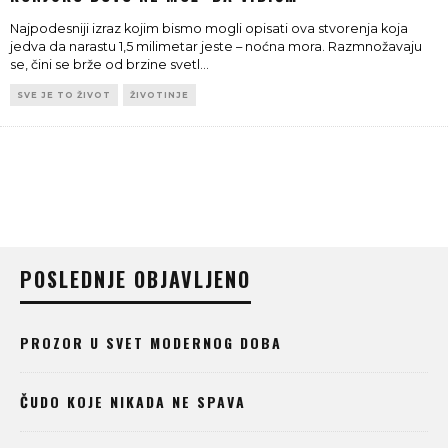
Najpodesniji izraz kojim bismo mogli opisati ova stvorenja koja
jedva da narastu 1,5 milimetar jeste – noćna mora. Razmnožavaju
se, čini se brže od brzine svetl
...
SVE JE TO ŽIVOT
ŽIVOTINJE
POSLEDNJE OBJAVLJENO
PROZOR U SVET MODERNOG DOBA
ČUDO KOJE NIKADA NE SPAVA