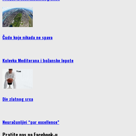
Čudo koje nikada ne spava
Kolevka Mediterana i božanske lepote
Div zlatnog srca
Neuračunljivi “par excellence”
Pratite nas na Facebook-u