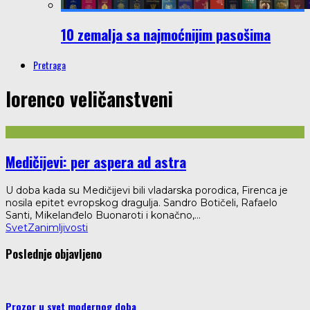
10 zemalja sa najmoćnijim pasošima
Pretraga
lorenco veličanstveni
Medičijevi: per aspera ad astra
U doba kada su Medičijevi bili vladarska porodica, Firenca je
nosila epitet evropskog dragulja. Sandro Botičeli, Rafaelo
Santi, Mikelanđelo Buonaroti i konačno,
...
Svet
Zanimljivosti
Poslednje objavljeno
Prozor u svet modernog doba