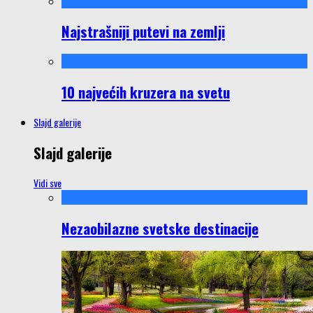
Najstrašniji putevi na zemlji
10 najvećih kruzera na svetu
Slajd galerije
Slajd galerije
Vidi sve
Nezaobilazne svetske destinacije