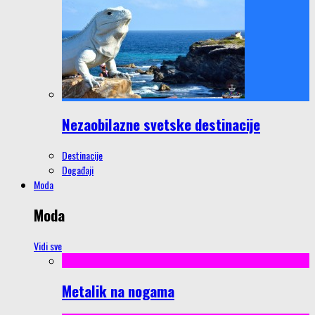
Nezaobilazne svetske destinacije
Destinacije
Događaji
Moda
Moda
Vidi sve
Metalik na nogama