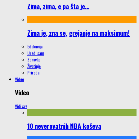
Zima, zima, e pa šta je…
Zima je, zna se, grejanje na maksimum!
Edukacija
Uradi sam
Zdravlje
Životinje
Priroda
Video
Video
Vidi sve
10 neverovatnih NBA koševa