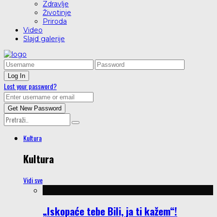
Zdravlje
Životinje
Priroda
Video
Slajd galerije
Lost your password?
Kultura
Kultura
Vidi sve
„Iskopaće tebe Bili, ja ti kažem“!