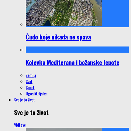
Čudo koje nikada ne spava
Kolevka Mediterana i božanske lepote
Zemlja
Svet
Sport
Ugostiteljstvo
Sve je to život
Sve je to život
Vidi sve