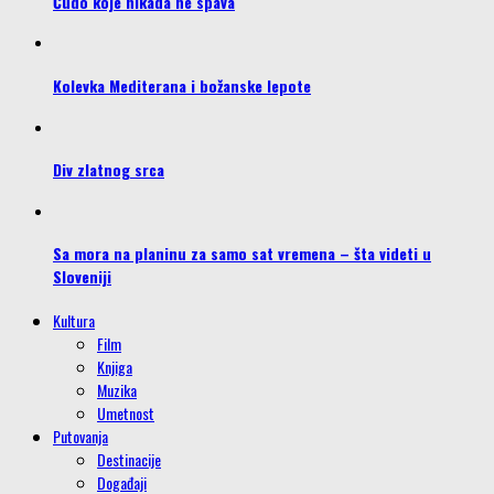
Čudo koje nikada ne spava
Kolevka Mediterana i božanske lepote
Div zlatnog srca
Sa mora na planinu za samo sat vremena – šta videti u
Sloveniji
Kultura
Film
Knjiga
Muzika
Umetnost
Putovanja
Destinacije
Događaji