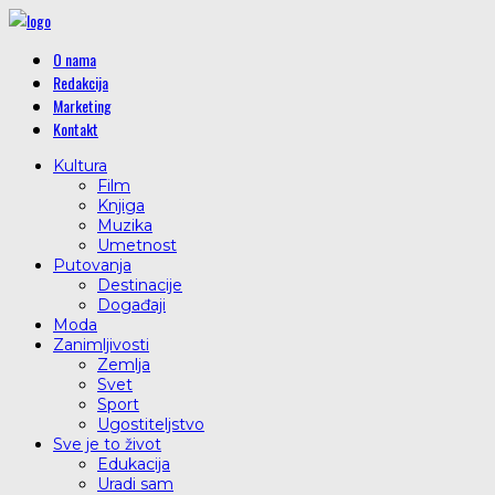
O nama
Redakcija
Marketing
Kontakt
Kultura
Film
Knjiga
Muzika
Umetnost
Putovanja
Destinacije
Događaji
Moda
Zanimljivosti
Zemlja
Svet
Sport
Ugostiteljstvo
Sve je to život
Edukacija
Uradi sam