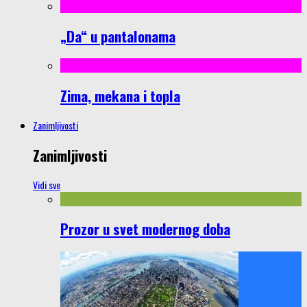
„Da“ u pantalonama
Zima, mekana i topla
Zanimljivosti
Zanimljivosti
Vidi sve
Prozor u svet modernog doba