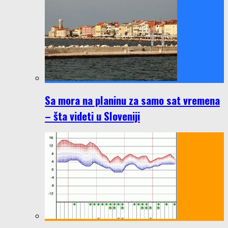
Sa mora na planinu za samo sat vremena
– šta videti u Sloveniji