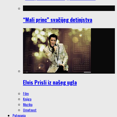
“Mali princ” svačijeg detinjstva
Elvis Prisli iz našeg ugla
Film
Knjiga
Muzika
Umetnost
Putovanja