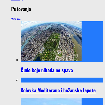
Putovanja
Vidi sve
Čudo koje nikada ne spava
Kolevka Mediterana i božanske lepote