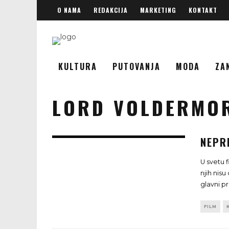
O NAMA
REDAKCIJA
MARKETING
KONTAKT
KULTURA
PUTOVANJA
MODA
ZA
LORD VOLDERMO
NEPR
U svetu 
njih nisu
glavni p
FILM