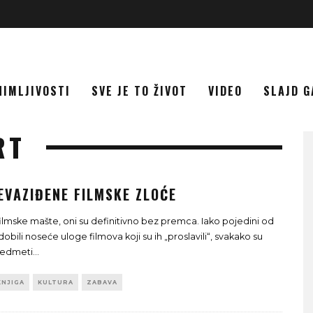
NIMLJIVOSTI
SVE JE TO ŽIVOT
VIDEO
SLAJD G
RT
EVAZIĐENE FILMSKE ZLOĆE
filmske mašte, oni su definitivno bez premca. Iako pojedini od
 dobili noseće uloge filmova koji su ih „proslavili“, svakako su
redmeti
...
KNJIGA
KULTURA
ZABAVA