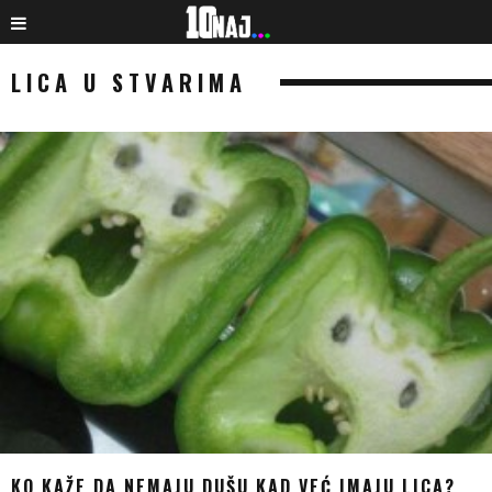
LICA U STVARIMA
KO KAŽE DA NEMAJU DUŠU KAD VEĆ IMAJU LICA?