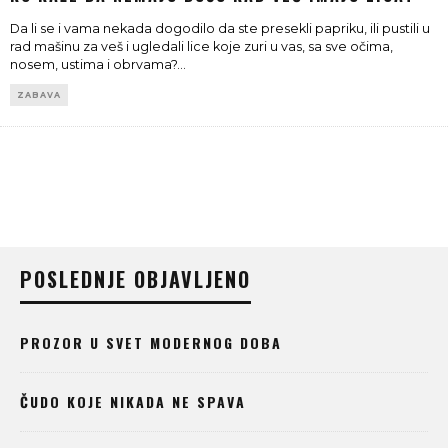
Da li se i vama nekada dogodilo da ste presekli papriku, ili pustili u
rad mašinu za veš i ugledali lice koje zuri u vas, sa sve očima,
nosem, ustima i obrvama?
...
ZABAVA
POSLEDNJE OBJAVLJENO
PROZOR U SVET MODERNOG DOBA
ČUDO KOJE NIKADA NE SPAVA