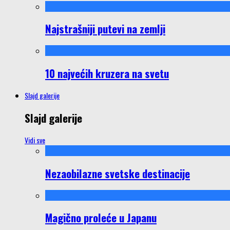
Najstrašniji putevi na zemlji
10 najvećih kruzera na svetu
Slajd galerije
Slajd galerije
Vidi sve
Nezaobilazne svetske destinacije
Magično proleće u Japanu