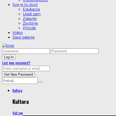
Ugostiteljstvo
Sve je to život
Edukacija
Uradi sam
Zdravlje
Životinje
Priroda
Video
Slajd galerije
Lost your password?
Kultura
Kultura
Vidi sve