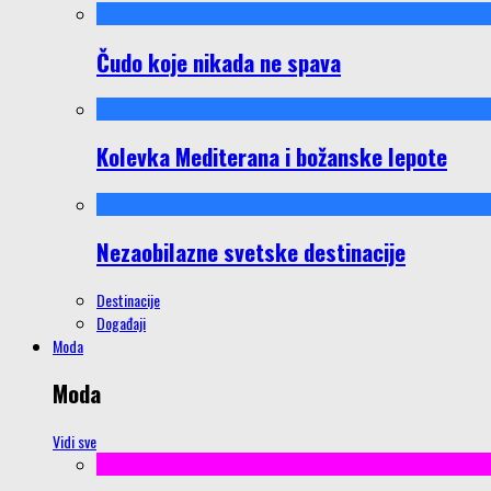
Čudo koje nikada ne spava
Kolevka Mediterana i božanske lepote
Nezaobilazne svetske destinacije
Destinacije
Događaji
Moda
Moda
Vidi sve