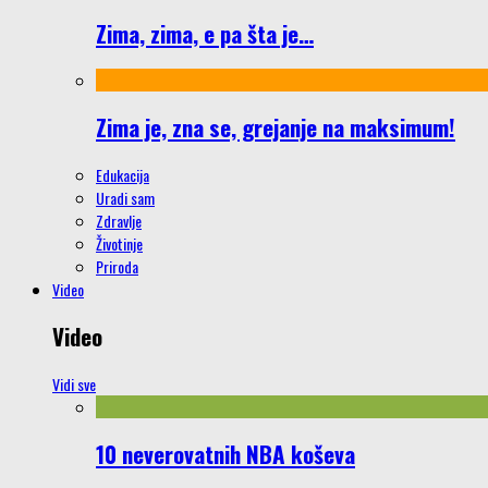
Zima, zima, e pa šta je…
Zima je, zna se, grejanje na maksimum!
Edukacija
Uradi sam
Zdravlje
Životinje
Priroda
Video
Video
Vidi sve
10 neverovatnih NBA koševa