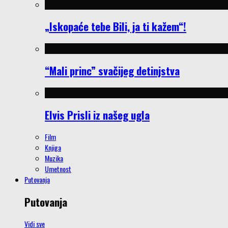
„Iskopaće tebe Bili, ja ti kažem“!
“Mali princ” svačijeg detinjstva
Elvis Prisli iz našeg ugla
Film
Knjiga
Muzika
Umetnost
Putovanja
Putovanja
Vidi sve