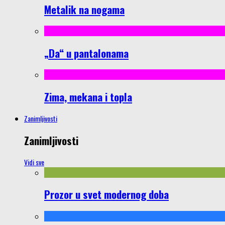
Metalik na nogama
„Da“ u pantalonama
Zima, mekana i topla
Zanimljivosti
Zanimljivosti
Vidi sve
Prozor u svet modernog doba