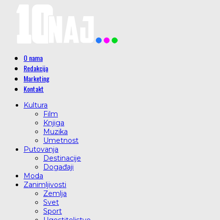
O nama
Redakcija
Marketing
Kontakt
Kultura
Film
Knjiga
Muzika
Umetnost
Putovanja
Destinacije
Događaji
Moda
Zanimljivosti
Zemlja
Svet
Sport