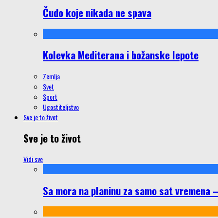
Čudo koje nikada ne spava
Kolevka Mediterana i božanske lepote
Zemlja
Svet
Sport
Ugostiteljstvo
Sve je to život
Sve je to život
Vidi sve
Sa mora na planinu za samo sat vremena – š